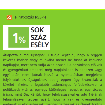
Feliratkozás RSS-re
Átlapozta a mai újságot? El tudja képzelni, hogy a reggeli
kávézás közben vagy munkába menet ne fussa át kedvenc
napilapját, mert nem tudja azt elolvasni? A hazánkban élő vak
és gyengénlátó emberek még napjainkban is nehezen vagy
egyáltalán nem jutnak hozzá a nyomtatásban megjelent
folyóiratokhoz, újságokhoz, pedig éppen úgy kíváncsiak a
közélet híreire, a legújabb tudományos felfedezésekre, a
politikusok vitáira, egy-egy különleges receptre, egy vicces
írásra, mint Ön. Kérjük, hogy felolvasásaival és adó 1%-ának
felajánlásával tegyen azért, hogy a vak és gyengénlátó
emberek is elolvashassák, meghallgathassák az Önnek fontos