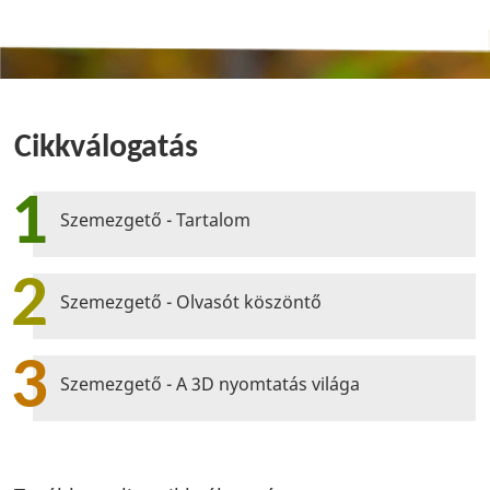
Cikkválogatás
1
Szemezgető - Tartalom
2
Szemezgető - Olvasót köszöntő
3
Szemezgető - A 3D nyomtatás világa