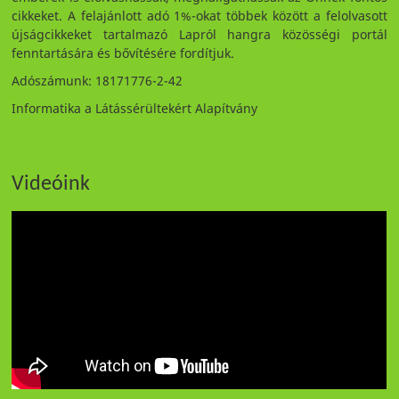
cikkeket. A felajánlott adó 1%-okat többek között a felolvasott
újságcikkeket tartalmazó Lapról hangra közösségi portál
fenntartására és bővítésére fordítjuk.
Adószámunk: 18171776-2-42
Informatika a Látássérültekért Alapítvány
Videóink