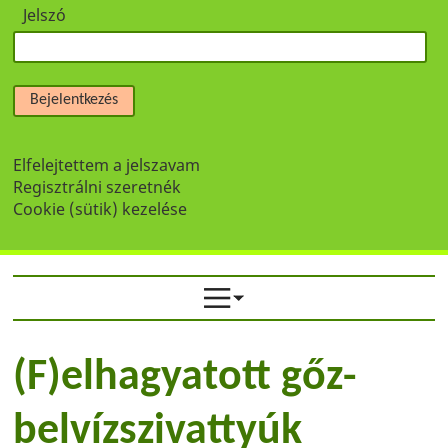
Jelszó
Bejelentkezés
Elfelejtettem a jelszavam
Regisztrálni szeretnék
Cookie (sütik) kezelése
(F)elhagyatott gőz-
belvízszivattyúk