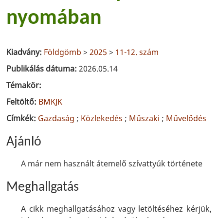
nyomában
Kiadvány:
Földgömb
>
2025
>
11-12. szám
Publikálás dátuma:
2026.05.14
Témakör:
Feltöltő:
BMKJK
Címkék:
Gazdaság
;
Közlekedés
;
Műszaki
;
Művelődés
Ajánló
A már nem használt átemelő szívattyúk története
Meghallgatás
A cikk meghallgatásához vagy letöltéséhez kérjük,