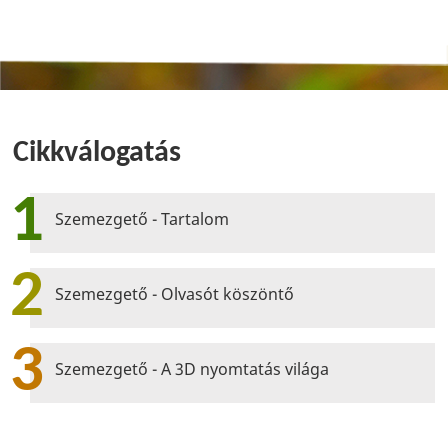
Cikkválogatás
1
Szemezgető - Tartalom
2
Szemezgető - Olvasót köszöntő
3
Szemezgető - A 3D nyomtatás világa