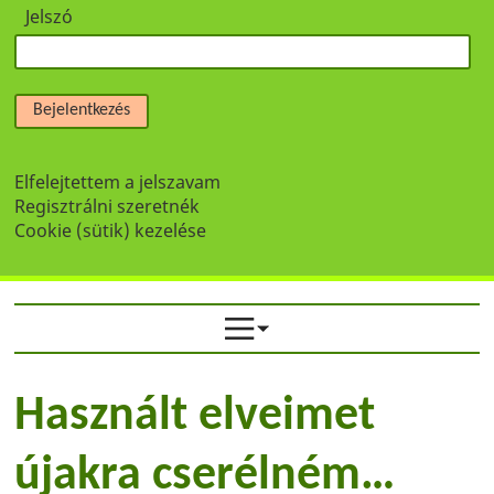
Jelszó
Bejelentkezés
Elfelejtettem a jelszavam
Regisztrálni szeretnék
Cookie (sütik) kezelése
Használt elveimet
újakra cserélném…