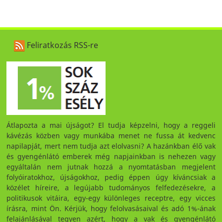
Feliratkozás RSS-re
Átlapozta a mai újságot? El tudja képzelni, hogy a reggeli
kávézás közben vagy munkába menet ne fussa át kedvenc
napilapját, mert nem tudja azt elolvasni? A hazánkban élő vak
és gyengénlátó emberek még napjainkban is nehezen vagy
egyáltalán nem jutnak hozzá a nyomtatásban megjelent
folyóiratokhoz, újságokhoz, pedig éppen úgy kíváncsiak a
közélet híreire, a legújabb tudományos felfedezésekre, a
politikusok vitáira, egy-egy különleges receptre, egy vicces
írásra, mint Ön. Kérjük, hogy felolvasásaival és adó 1%-ának
felajánlásával tegyen azért, hogy a vak és gyengénlátó