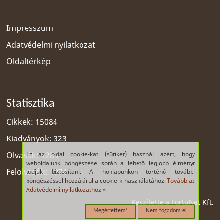
Impresszum
Adatvédelmi nyilatkozat
Oldaltérkép
Statisztika
Cikkek: 15084
Kiadványok: 323
Ez az oldal cookie-kat (sütiket) használ azért, hogy
Olvasók: 1285
weboldalunk böngészése során a lehető legjobb élményt
Felolvasók: 1974
tudjuk biztosítani. A honlapunkon történő további
böngészéssel hozzájárul a cookie-k használatához.
Tovább az
Adatvédelmi nyilatkozathoz »
Készítette a
FortuNet Kft.
Megértettem!
Nem fogadom el