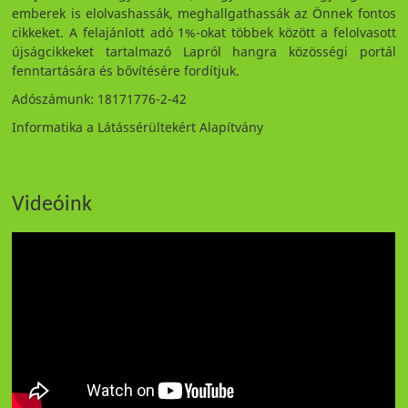
emberek is elolvashassák, meghallgathassák az Önnek fontos
cikkeket. A felajánlott adó 1%-okat többek között a felolvasott
újságcikkeket tartalmazó Lapról hangra közösségi portál
fenntartására és bővítésére fordítjuk.
Adószámunk: 18171776-2-42
Informatika a Látássérültekért Alapítvány
Videóink