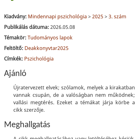
Kiadvány:
Mindennapi pszichológia
>
2025
>
3. szám
Publikálás dátuma:
2026.05.08
Témakör:
Tudományos lapok
Feltöltő:
Deakkonyvtar2025
Címkék:
Pszichológia
Ajánló
Újratervezett elvek; szólamok, melyek a kirakatban
vannak csupán, de a valóságban nem működnek;
vallási megtérés. Ezeket a témákat járja körbe a
cikk szerzője.
Meghallgatás
A cikk meghallgatásához vagy letöltéséhez kérjük,