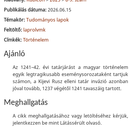
Publikálás dátuma:
2026.06.15
Témakör:
Tudományos lapok
Feltöltő:
laprolvmk
Címkék:
Történelem
Ajánló
Az 1241–42. évi tatárjárást a magyar történelem
egyik legtragikusabb eseménysorozataként tartjuk
számon, a Kijevi Rusz elleni tatár in­vázió azonban
jóval tovább, 1237 végétől 1241 tavaszáig tartott.
Meghallgatás
A cikk meghallgatásához vagy letöltéséhez kérjük,
jelentkezzen be mint Látássérült olvasó.