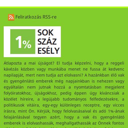
Feliratkozás RSS-re
Átlapozta a mai újságot? El tudja képzelni, hogy a reggeli
kávézás közben vagy munkába menet ne fussa át kedvenc
napilapját, mert nem tudja azt elolvasni? A hazánkban élő vak
és gyengénlátó emberek még napjainkban is nehezen vagy
egyáltalán nem jutnak hozzá a nyomtatásban megjelent
folyóiratokhoz, újságokhoz, pedig éppen úgy kíváncsiak a
közélet híreire, a legújabb tudományos felfedezésekre, a
politikusok vitáira, egy-egy különleges receptre, egy vicces
írásra, mint Ön. Kérjük, hogy felolvasásaival és adó 1%-ának
felajánlásával tegyen azért, hogy a vak és gyengénlátó
emberek is elolvashassák, meghallgathassák az Önnek fontos