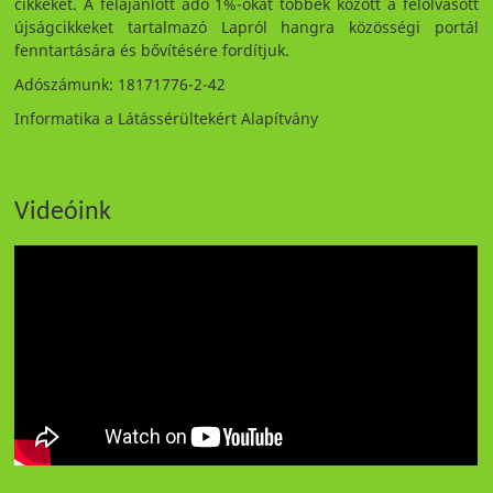
cikkeket. A felajánlott adó 1%-okat többek között a felolvasott
újságcikkeket tartalmazó Lapról hangra közösségi portál
fenntartására és bővítésére fordítjuk.
Adószámunk: 18171776-2-42
Informatika a Látássérültekért Alapítvány
Videóink