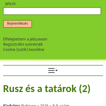
Jelszó
Bejelentkezés
Elfelejtettem a jelszavam
Regisztrálni szeretnék
Cookie (sütik) kezelése
Rusz és a tatárok (2)
Kiadvány:
Rubicon
>
2025
>
8-9. szám