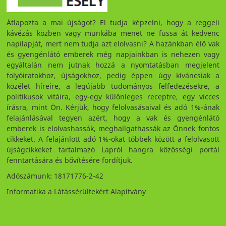
Átlapozta a mai újságot? El tudja képzelni, hogy a reggeli
kávézás közben vagy munkába menet ne fussa át kedvenc
napilapját, mert nem tudja azt elolvasni? A hazánkban élő vak
és gyengénlátó emberek még napjainkban is nehezen vagy
egyáltalán nem jutnak hozzá a nyomtatásban megjelent
folyóiratokhoz, újságokhoz, pedig éppen úgy kíváncsiak a
közélet híreire, a legújabb tudományos felfedezésekre, a
politikusok vitáira, egy-egy különleges receptre, egy vicces
írásra, mint Ön. Kérjük, hogy felolvasásaival és adó 1%-ának
felajánlásával tegyen azért, hogy a vak és gyengénlátó
emberek is elolvashassák, meghallgathassák az Önnek fontos
cikkeket. A felajánlott adó 1%-okat többek között a felolvasott
újságcikkeket tartalmazó Lapról hangra közösségi portál
fenntartására és bővítésére fordítjuk.
Adószámunk: 18171776-2-42
Informatika a Látássérültekért Alapítvány