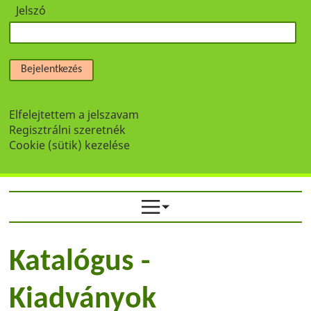
Jelszó
Bejelentkezés
Elfelejtettem a jelszavam
Regisztrálni szeretnék
Cookie (sütik) kezelése
Katalógus -
Kiadványok