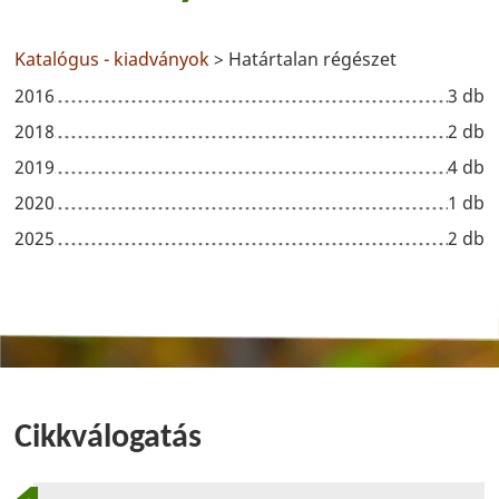
Katalógus - kiadványok
> Határtalan régészet
2016
3 db
2018
2 db
2019
4 db
2020
1 db
2025
2 db
Cikkválogatás