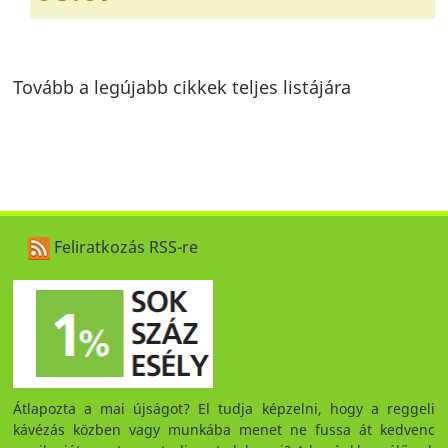
Tovább a legújabb cikkek teljes listájára
Feliratkozás RSS-re
Átlapozta a mai újságot? El tudja képzelni, hogy a reggeli
kávézás közben vagy munkába menet ne fussa át kedvenc