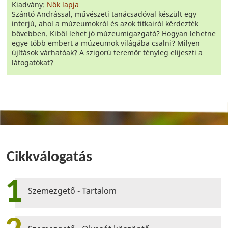
Kiadvány:
Nők lapja
Szántó Andrással, művészeti tanácsadóval készült egy
interjú, ahol a múzeumokról és azok titkairól kérdezték
bővebben. Kiből lehet jó múzeumigazgató? Hogyan lehetne
egye több embert a múzeumok világába csalni? Milyen
újítások várhatóak? A szigorú teremőr tényleg elijeszti a
látogatókat?
Cikkválogatás
1
Szemezgető - Tartalom