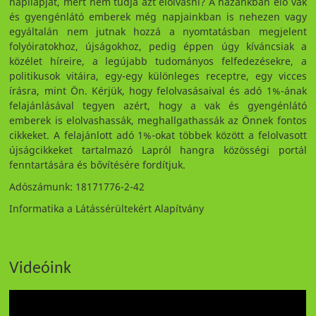
napilapját, mert nem tudja azt elolvasni? A hazánkban élő vak
és gyengénlátó emberek még napjainkban is nehezen vagy
egyáltalán nem jutnak hozzá a nyomtatásban megjelent
folyóiratokhoz, újságokhoz, pedig éppen úgy kíváncsiak a
közélet híreire, a legújabb tudományos felfedezésekre, a
politikusok vitáira, egy-egy különleges receptre, egy vicces
írásra, mint Ön. Kérjük, hogy felolvasásaival és adó 1%-ának
felajánlásával tegyen azért, hogy a vak és gyengénlátó
emberek is elolvashassák, meghallgathassák az Önnek fontos
cikkeket. A felajánlott adó 1%-okat többek között a felolvasott
újságcikkeket tartalmazó Lapról hangra közösségi portál
fenntartására és bővítésére fordítjuk.
Adószámunk: 18171776-2-42
Informatika a Látássérültekért Alapítvány
Videóink