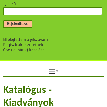
Jelszó
Bejelentkezés
Elfelejtettem a jelszavam
Regisztrálni szeretnék
Cookie (sütik) kezelése
Katalógus -
Kiadványok