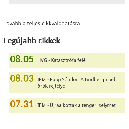
Tovább a teljes cikkválogatásra
Legújabb cikkek
08.05
HVG - Katasztrófa felé
08.03
IPM - Papp Sándor: A Lindbergh bébi
örök rejtélye
07.31
IPM - Újraalkották a tengeri selymet