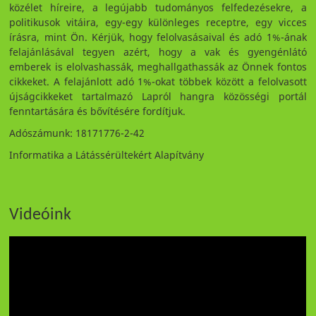
közélet híreire, a legújabb tudományos felfedezésekre, a
politikusok vitáira, egy-egy különleges receptre, egy vicces
írásra, mint Ön. Kérjük, hogy felolvasásaival és adó 1%-ának
felajánlásával tegyen azért, hogy a vak és gyengénlátó
emberek is elolvashassák, meghallgathassák az Önnek fontos
cikkeket. A felajánlott adó 1%-okat többek között a felolvasott
újságcikkeket tartalmazó Lapról hangra közösségi portál
fenntartására és bővítésére fordítjuk.
Adószámunk: 18171776-2-42
Informatika a Látássérültekért Alapítvány
Videóink