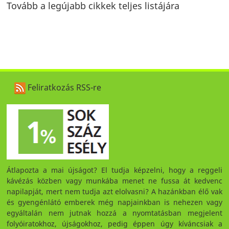
Tovább a legújabb cikkek teljes listájára
Feliratkozás RSS-re
Átlapozta a mai újságot? El tudja képzelni, hogy a reggeli
kávézás közben vagy munkába menet ne fussa át kedvenc
napilapját, mert nem tudja azt elolvasni? A hazánkban élő vak
és gyengénlátó emberek még napjainkban is nehezen vagy
egyáltalán nem jutnak hozzá a nyomtatásban megjelent
folyóiratokhoz, újságokhoz, pedig éppen úgy kíváncsiak a