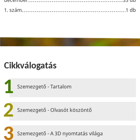
december
33 db
1. szám
1 db
Cikkválogatás
1
Szemezgető - Tartalom
2
Szemezgető - Olvasót köszöntő
3
Szemezgető - A 3D nyomtatás világa