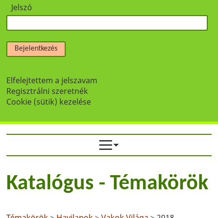
Jelszó
Bejelentkezés
Elfelejtettem a jelszavam
Regisztrálni szeretnék
Cookie (sütik) kezelése
Katalógus - Témakörök
Témakörök
>
Havilapok
>
Vakok Világa
> 2018