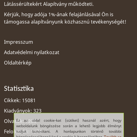
Látássérültekért Alapítvány
működteti.
Kérjük, hogy adója 1%-ának felajánlásával Ön is
támogassa alapítványunk közhasznú tevékenységét!
Impresszum
Adatvédelmi nyilatkozat
Oldaltérkép
Statisztika
Cikkek: 15081
Kiadványok: 323
Ez az oldal cookie-kat (sütiket) használ azért, hogy
Olvasók: 1285
weboldalunk böngészése során a lehető legjobb élményt
Felolvasók: 1974
tudjuk biztosítani. A honlapunkon történő további
böngészéssel hozzájárul a cookie-k használatához.
Tovább az