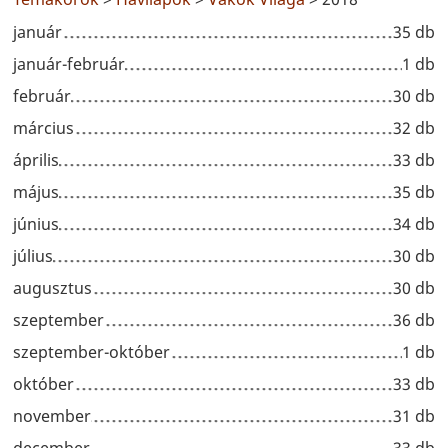
január
35 db
január-február
1 db
február
30 db
március
32 db
április
33 db
május
35 db
június
34 db
július
30 db
augusztus
30 db
szeptember
36 db
szeptember-október
1 db
október
33 db
november
31 db