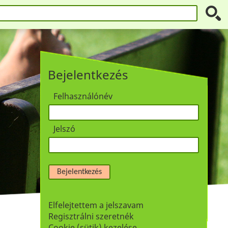
Bejelentkezés
Felhasználónév
Jelszó
Bejelentkezés
Elfelejtettem a jelszavam
Regisztrálni szeretnék
Cookie (sütik) kezelése