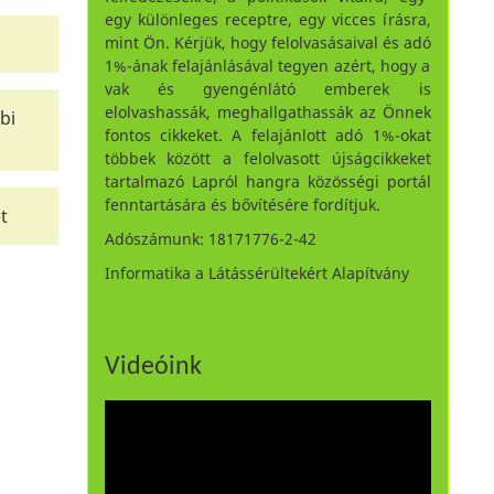
egy különleges receptre, egy vicces írásra,
mint Ön. Kérjük, hogy felolvasásaival és adó
1%-ának felajánlásával tegyen azért, hogy a
vak és gyengénlátó emberek is
elolvashassák, meghallgathassák az Önnek
bi
fontos cikkeket. A felajánlott adó 1%-okat
többek között a felolvasott újságcikkeket
tartalmazó Lapról hangra közösségi portál
fenntartására és bővítésére fordítjuk.
t
Adószámunk: 18171776-2-42
Informatika a Látássérültekért Alapítvány
Videóink