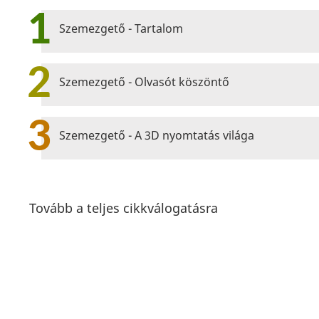
1
Szemezgető - Tartalom
2
Szemezgető - Olvasót köszöntő
3
Szemezgető - A 3D nyomtatás világa
Tovább a teljes cikkválogatásra