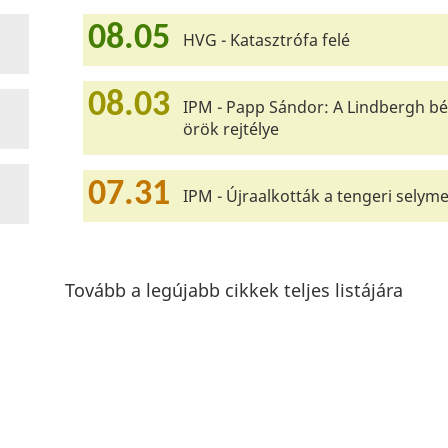
08.05
HVG - Katasztrófa felé
08.03
IPM - Papp Sándor: A Lindbergh bé
örök rejtélye
07.31
IPM - Újraalkották a tengeri selyme
Tovább a legújabb cikkek teljes listájára