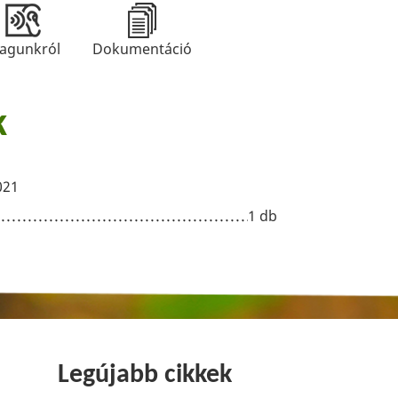
agunkról
Dokumentáció
k
021
1 db
Legújabb cikkek