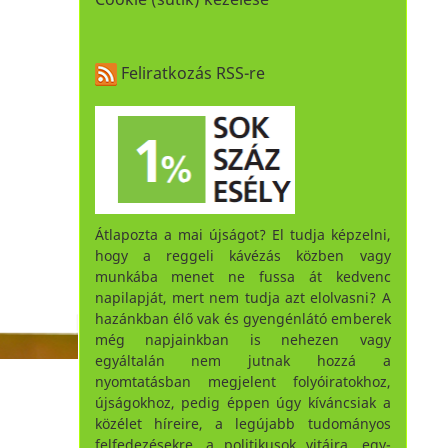
Feliratkozás RSS-re
Átlapozta a mai újságot? El tudja képzelni,
hogy a reggeli kávézás közben vagy
munkába menet ne fussa át kedvenc
napilapját, mert nem tudja azt elolvasni? A
hazánkban élő vak és gyengénlátó emberek
még napjainkban is nehezen vagy
egyáltalán nem jutnak hozzá a
nyomtatásban megjelent folyóiratokhoz,
újságokhoz, pedig éppen úgy kíváncsiak a
közélet híreire, a legújabb tudományos
felfedezésekre, a politikusok vitáira, egy-