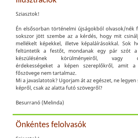
Illusztrációk
Sziasztok!
Én elsősorban történelmi újságokból olvasok/nék f
sokszor jött szembe az a kérdés, hogy mit csinál
mellékelt képekkel, illetve képaláírásokkal. Sok h
feltüntetik a festőt, mondanak egy pár szót 
készülésének körülményeiről, vagy o
érdekességeket a képen szereplőkről, amit a
főszövege nem tartalmaz.
Mi a javaslatotok? Ugorjam át az egészet, ne legyen 
képről, csak az alatta futó szövegről?
Besurranó (Melinda)
Önkéntes felolvasók