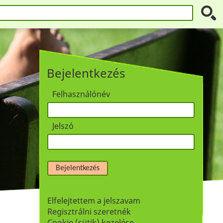
Bejelentkezés
Felhasználónév
Jelszó
Bejelentkezés
Elfelejtettem a jelszavam
Regisztrálni szeretnék
Cookie (sütik) kezelése