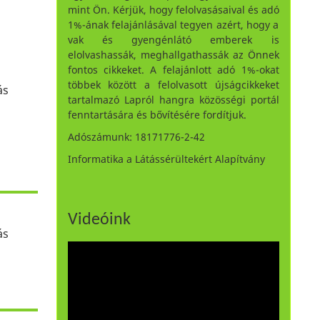
mint Ön. Kérjük, hogy felolvasásaival és adó
1%-ának felajánlásával tegyen azért, hogy a
vak és gyengénlátó emberek is
elolvashassák, meghallgathassák az Önnek
fontos cikkeket. A felajánlott adó 1%-okat
többek között a felolvasott újságcikkeket
ás
tartalmazó Lapról hangra közösségi portál
fenntartására és bővítésére fordítjuk.
Adószámunk: 18171776-2-42
Informatika a Látássérültekért Alapítvány
Videóink
ás