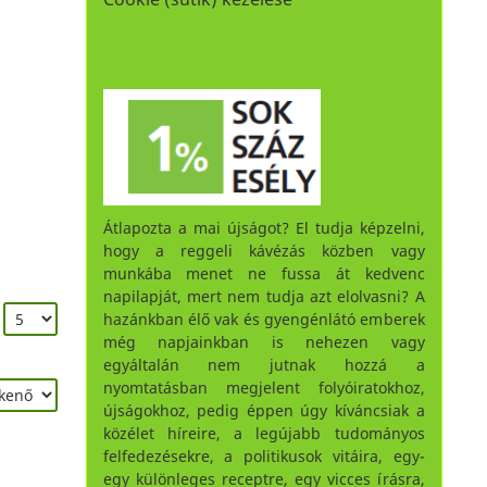
Átlapozta a mai újságot? El tudja képzelni,
hogy a reggeli kávézás közben vagy
munkába menet ne fussa át kedvenc
napilapját, mert nem tudja azt elolvasni? A
:
hazánkban élő vak és gyengénlátó emberek
még napjainkban is nehezen vagy
egyáltalán nem jutnak hozzá a
nyomtatásban megjelent folyóiratokhoz,
újságokhoz, pedig éppen úgy kíváncsiak a
közélet híreire, a legújabb tudományos
felfedezésekre, a politikusok vitáira, egy-
egy különleges receptre, egy vicces írásra,