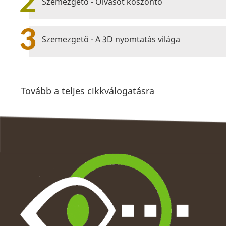
2
Szemezgető - Olvasót köszöntő
3
Szemezgető - A 3D nyomtatás világa
Tovább a teljes cikkválogatásra