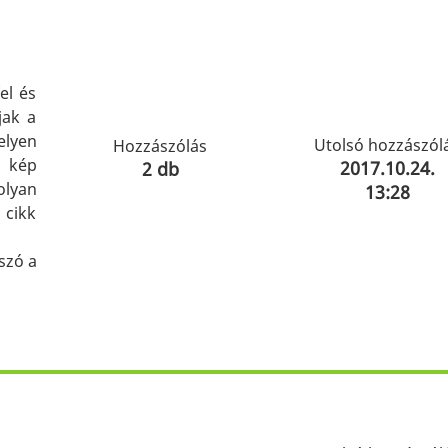
el és
jak a
elyen
Utolsó hozzászól
Hozzászólás
a kép
2017.10.24.
2 db
lyan
13:28
 cikk
szó a