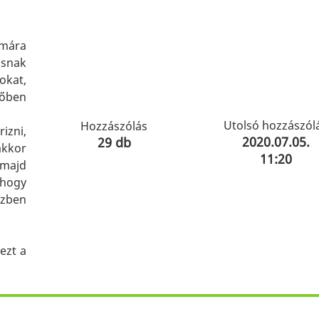
e
ámára
asnak
kat,
dőben
Utolsó hozzászól
Hozzászólás
izni,
2020.07.05.
29 db
akkor
11:20
 majd
 hogy
zben
ezt a