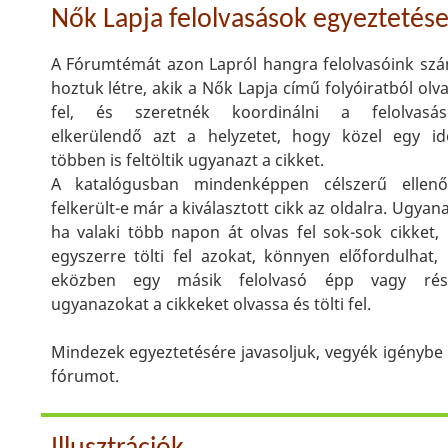
Nők Lapja felolvasások egyeztetés
A Fórumtémát azon Lapról hangra felolvasóink sz
hoztuk létre, akik a Nők Lapja című folyóiratból olv
fel, és szeretnék koordinálni a felolvasáso
elkerülendő azt a helyzetet, hogy közel egy i
többen is feltöltik ugyanazt a cikket.
A katalógusban mindenképpen célszerű ellenőr
felkerült-e már a kiválasztott cikk az oldalra. Ugyan
ha valaki több napon át olvas fel sok-sok cikket,
egyszerre tölti fel azokat, könnyen előfordulhat,
eközben egy másik felolvasó épp vagy rés
ugyanazokat a cikkeket olvassa és tölti fel.
Mindezek egyeztetésére javasoljuk, vegyék igénybe 
fórumot.