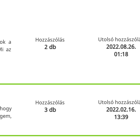
Utolsó hozzászól
Hozzászólás
zok a
2022.08.26.
2 db
Mi az
01:18
Utolsó hozzászól
Hozzászólás
 hogy
2022.02.16.
3 db
égem,
13:39