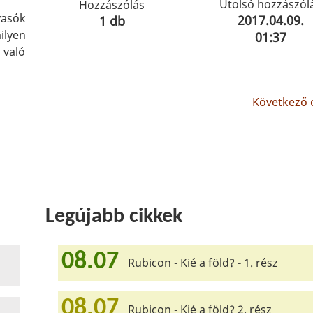
Utolsó hozzászól
Hozzászólás
vasók
2017.04.09.
1 db
lyen
01:37
 való
Következő o
Legújabb cikkek
08.07
Rubicon - Kié a föld? - 1. rész
08.07
Rubicon - Kié a föld? 2. rész