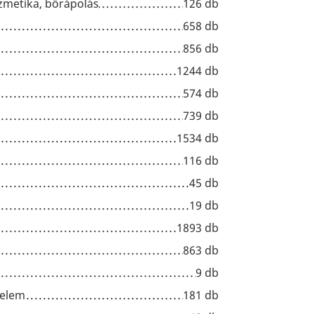
zmetika, bőrápolás
126 db
658 db
856 db
1244 db
574 db
739 db
1534 db
116 db
45 db
19 db
1893 db
863 db
9 db
delem
181 db