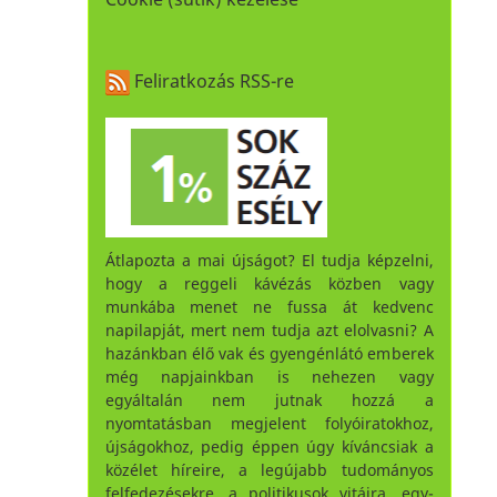
Feliratkozás RSS-re
Átlapozta a mai újságot? El tudja képzelni,
hogy a reggeli kávézás közben vagy
munkába menet ne fussa át kedvenc
napilapját, mert nem tudja azt elolvasni? A
hazánkban élő vak és gyengénlátó emberek
még napjainkban is nehezen vagy
egyáltalán nem jutnak hozzá a
nyomtatásban megjelent folyóiratokhoz,
újságokhoz, pedig éppen úgy kíváncsiak a
közélet híreire, a legújabb tudományos
felfedezésekre, a politikusok vitáira, egy-