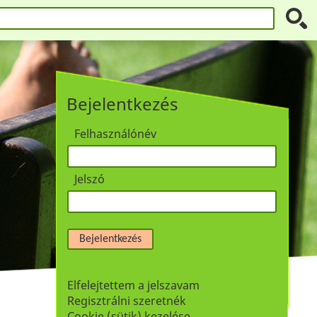
Bejelentkezés
Felhasználónév
Jelszó
Bejelentkezés
Elfelejtettem a jelszavam
Regisztrálni szeretnék
Cookie (sütik) kezelése