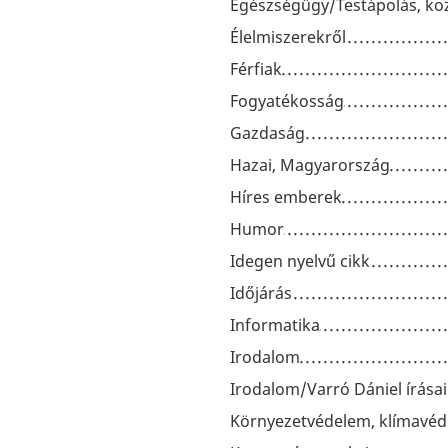
Egészségügy/Testápolás, ko
Élelmiszerekről
Férfiak
Fogyatékosság
Gazdaság
Hazai, Magyarország
Híres emberek
Humor
Idegen nyelvű cikk
Időjárás
Informatika
Irodalom
Irodalom/Varró Dániel írásai
Környezetvédelem, klímavé