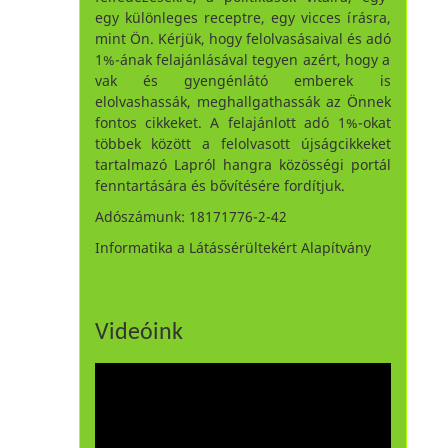
egy különleges receptre, egy vicces írásra,
mint Ön. Kérjük, hogy felolvasásaival és adó
1%-ának felajánlásával tegyen azért, hogy a
vak és gyengénlátó emberek is
elolvashassák, meghallgathassák az Önnek
fontos cikkeket. A felajánlott adó 1%-okat
többek között a felolvasott újságcikkeket
tartalmazó Lapról hangra közösségi portál
fenntartására és bővítésére fordítjuk.
Adószámunk: 18171776-2-42
Informatika a Látássérültekért Alapítvány
Videóink