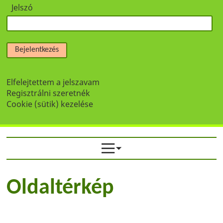
Jelszó
Bejelentkezés
Elfelejtettem a jelszavam
Regisztrálni szeretnék
Cookie (sütik) kezelése
Oldaltérkép