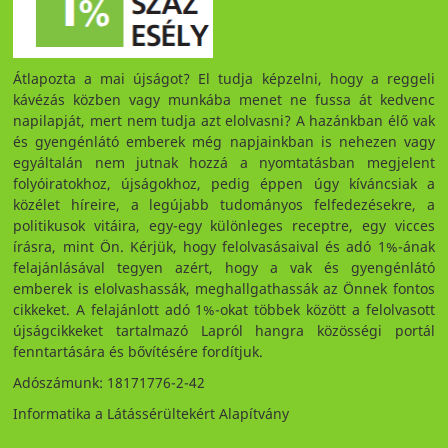
Átlapozta a mai újságot? El tudja képzelni, hogy a reggeli
kávézás közben vagy munkába menet ne fussa át kedvenc
napilapját, mert nem tudja azt elolvasni? A hazánkban élő vak
és gyengénlátó emberek még napjainkban is nehezen vagy
egyáltalán nem jutnak hozzá a nyomtatásban megjelent
folyóiratokhoz, újságokhoz, pedig éppen úgy kíváncsiak a
közélet híreire, a legújabb tudományos felfedezésekre, a
politikusok vitáira, egy-egy különleges receptre, egy vicces
írásra, mint Ön. Kérjük, hogy felolvasásaival és adó 1%-ának
felajánlásával tegyen azért, hogy a vak és gyengénlátó
emberek is elolvashassák, meghallgathassák az Önnek fontos
cikkeket. A felajánlott adó 1%-okat többek között a felolvasott
újságcikkeket tartalmazó Lapról hangra közösségi portál
fenntartására és bővítésére fordítjuk.
Adószámunk: 18171776-2-42
Informatika a Látássérültekért Alapítvány