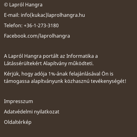
© Lapról Hangra
E-mail:
info(kukac)laprolhangra.hu
Telefon: +36-1-273-3180
Facebook.com/laprolhangra
A Lapról Hangra portált az
Informatika a
Látássérültekért Alapítvány
működteti.
Kérjük, hogy adója 1%-ának felajánlásával Ön is
támogassa alapítványunk közhasznú tevékenységét!
Impresszum
Adatvédelmi nyilatkozat
Oldaltérkép