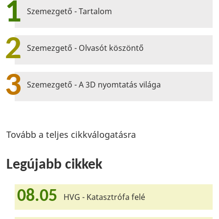
1
Szemezgető - Tartalom
2
Szemezgető - Olvasót köszöntő
3
Szemezgető - A 3D nyomtatás világa
Tovább a teljes cikkválogatásra
Legújabb cikkek
08.05
HVG - Katasztrófa felé