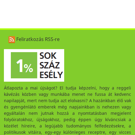
Feliratkozás RSS-re
Átlapozta a mai újságot? El tudja képzelni, hogy a reggeli
kávézás közben vagy munkába menet ne fussa át kedvenc
napilapját, mert nem tudja azt elolvasni? A hazánkban élő vak
és gyengénlátó emberek még napjainkban is nehezen vagy
egyáltalán nem jutnak hozzá a nyomtatásban megjelent
folyóiratokhoz, újságokhoz, pedig éppen úgy kíváncsiak a
közélet híreire, a legújabb tudományos felfedezésekre, a
politikusok vitáira, egy-egy különleges receptre, egy vicces