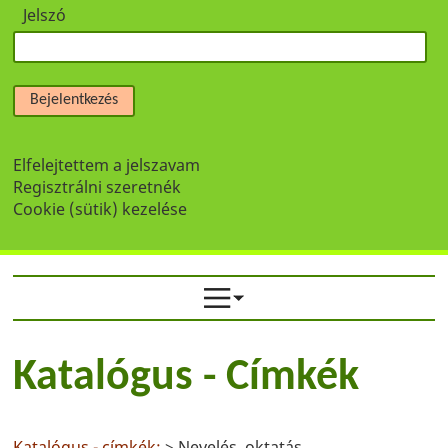
Jelszó
Bejelentkezés
Elfelejtettem a jelszavam
Regisztrálni szeretnék
Cookie (sütik) kezelése
Katalógus - Címkék
Katalógus - címkék:
> Nevelés, oktatás