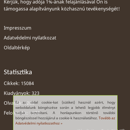
Kérjük, hogy adója 1%-ának felajánlásával Ön is
támogassa alapítványunk közhasznú tevékenységét!
Impresszum
Adatvédelmi nyilatkozat
Oldaltérkép
Statisztika
Cikkek: 15084
Kiadványok: 323
Ez az oldal cookie-kat (sütiket) használ azért, hogy
Olvasók: 1285
weboldalunk böngészése során a lehető legjobb élményt
Felolvasók: 1974
tudjuk biztosítani. A honlapunkon történő további
böngészéssel hozzájárul a cookie-k használatához.
Tovább az
Adatvédelmi nyilatkozathoz »