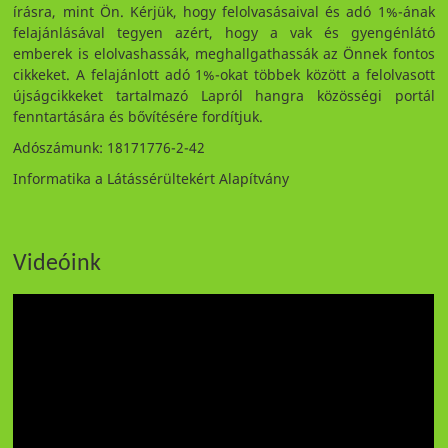
írásra, mint Ön. Kérjük, hogy felolvasásaival és adó 1%-ának
felajánlásával tegyen azért, hogy a vak és gyengénlátó
emberek is elolvashassák, meghallgathassák az Önnek fontos
cikkeket. A felajánlott adó 1%-okat többek között a felolvasott
újságcikkeket tartalmazó Lapról hangra közösségi portál
fenntartására és bővítésére fordítjuk.
Adószámunk: 18171776-2-42
Informatika a Látássérültekért Alapítvány
Videóink