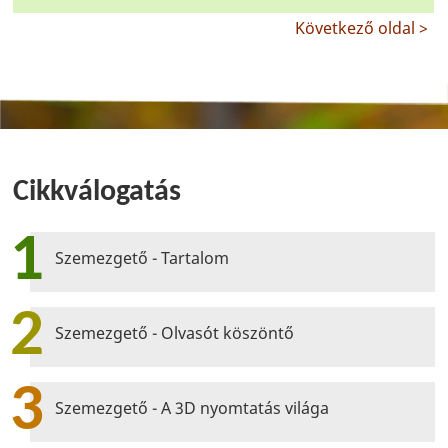
Következő oldal >
Cikkválogatás
1
Szemezgető - Tartalom
2
Szemezgető - Olvasót köszöntő
3
Szemezgető - A 3D nyomtatás világa