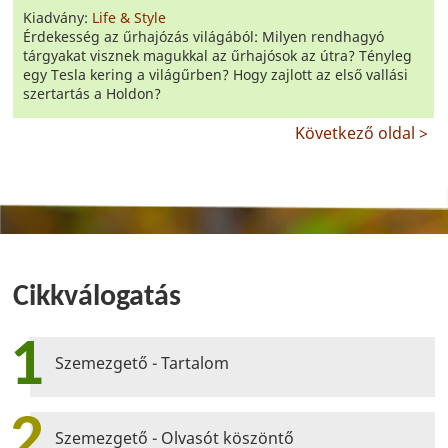
Kiadvány:
Life & Style
Érdekesség az űrhajózás világából: Milyen rendhagyó
tárgyakat visznek magukkal az űrhajósok az útra? Tényleg
egy Tesla kering a világűrben? Hogy zajlott az első vallási
szertartás a Holdon?
Következő oldal >
Cikkválogatás
1
Szemezgető - Tartalom
2
Szemezgető - Olvasót köszöntő