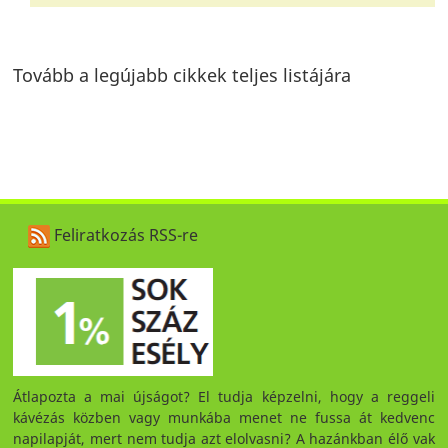
Tovább a legújabb cikkek teljes listájára
Feliratkozás RSS-re
Átlapozta a mai újságot? El tudja képzelni, hogy a reggeli
kávézás közben vagy munkába menet ne fussa át kedvenc
napilapját, mert nem tudja azt elolvasni? A hazánkban élő vak