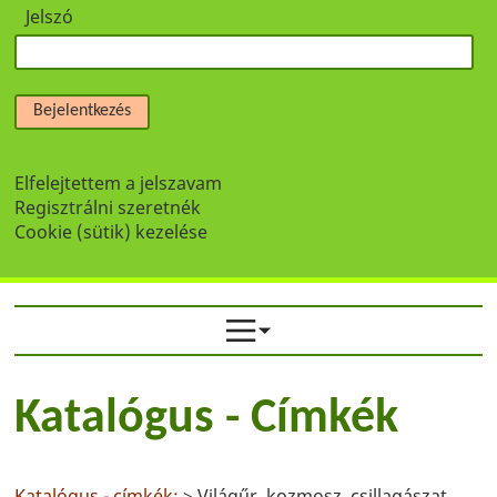
Jelszó
Bejelentkezés
Elfelejtettem a jelszavam
Regisztrálni szeretnék
Cookie (sütik) kezelése
Katalógus - Címkék
Katalógus - címkék:
> Világűr, kozmosz, csillagászat