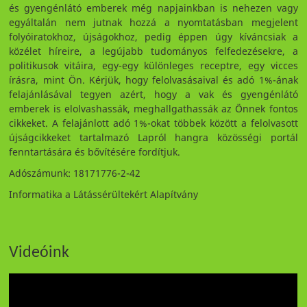
és gyengénlátó emberek még napjainkban is nehezen vagy
egyáltalán nem jutnak hozzá a nyomtatásban megjelent
folyóiratokhoz, újságokhoz, pedig éppen úgy kíváncsiak a
közélet híreire, a legújabb tudományos felfedezésekre, a
politikusok vitáira, egy-egy különleges receptre, egy vicces
írásra, mint Ön. Kérjük, hogy felolvasásaival és adó 1%-ának
felajánlásával tegyen azért, hogy a vak és gyengénlátó
emberek is elolvashassák, meghallgathassák az Önnek fontos
cikkeket. A felajánlott adó 1%-okat többek között a felolvasott
újságcikkeket tartalmazó Lapról hangra közösségi portál
fenntartására és bővítésére fordítjuk.
Adószámunk: 18171776-2-42
Informatika a Látássérültekért Alapítvány
Videóink