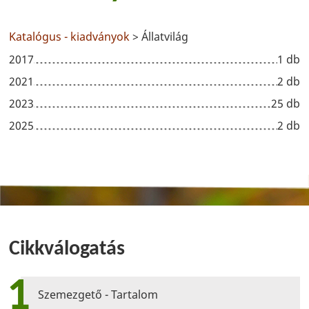
Katalógus - kiadványok
> Állatvilág
2017
1 db
2021
2 db
2023
25 db
2025
2 db
Cikkválogatás
1
Szemezgető - Tartalom