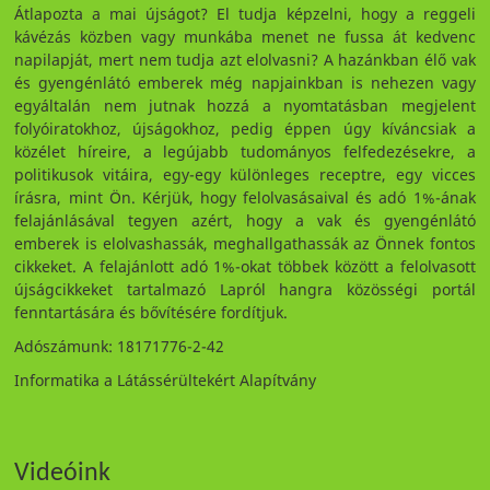
Átlapozta a mai újságot? El tudja képzelni, hogy a reggeli
kávézás közben vagy munkába menet ne fussa át kedvenc
napilapját, mert nem tudja azt elolvasni? A hazánkban élő vak
és gyengénlátó emberek még napjainkban is nehezen vagy
egyáltalán nem jutnak hozzá a nyomtatásban megjelent
folyóiratokhoz, újságokhoz, pedig éppen úgy kíváncsiak a
közélet híreire, a legújabb tudományos felfedezésekre, a
politikusok vitáira, egy-egy különleges receptre, egy vicces
írásra, mint Ön. Kérjük, hogy felolvasásaival és adó 1%-ának
felajánlásával tegyen azért, hogy a vak és gyengénlátó
emberek is elolvashassák, meghallgathassák az Önnek fontos
cikkeket. A felajánlott adó 1%-okat többek között a felolvasott
újságcikkeket tartalmazó Lapról hangra közösségi portál
fenntartására és bővítésére fordítjuk.
Adószámunk: 18171776-2-42
Informatika a Látássérültekért Alapítvány
Videóink