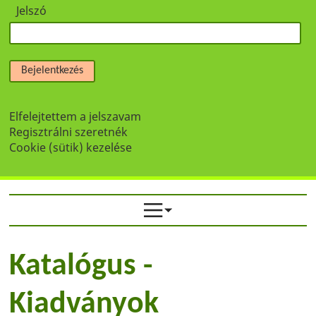
Jelszó
Bejelentkezés
Elfelejtettem a jelszavam
Regisztrálni szeretnék
Cookie (sütik) kezelése
Katalógus -
Kiadványok