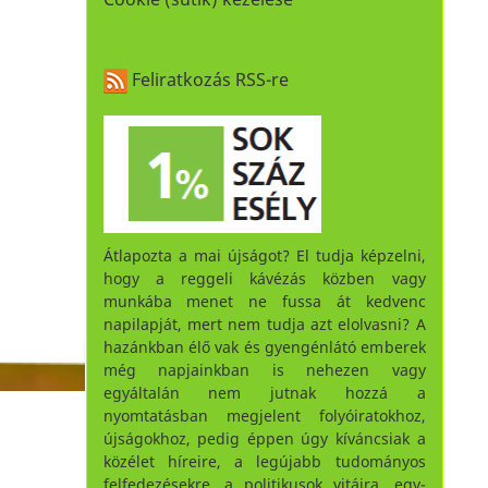
Feliratkozás RSS-re
Átlapozta a mai újságot? El tudja képzelni,
hogy a reggeli kávézás közben vagy
munkába menet ne fussa át kedvenc
napilapját, mert nem tudja azt elolvasni? A
hazánkban élő vak és gyengénlátó emberek
még napjainkban is nehezen vagy
egyáltalán nem jutnak hozzá a
nyomtatásban megjelent folyóiratokhoz,
újságokhoz, pedig éppen úgy kíváncsiak a
közélet híreire, a legújabb tudományos
felfedezésekre, a politikusok vitáira, egy-