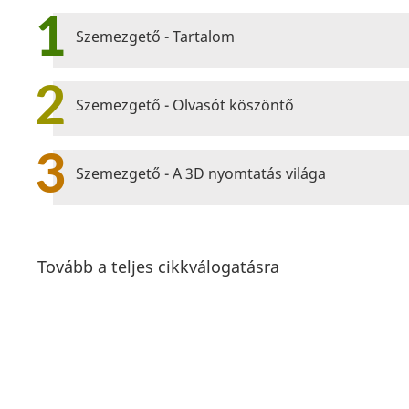
1
Szemezgető - Tartalom
2
Szemezgető - Olvasót köszöntő
3
Szemezgető - A 3D nyomtatás világa
Tovább a teljes cikkválogatásra