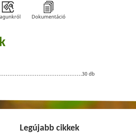
agunkról
Dokumentáció
k
30 db
Legújabb cikkek