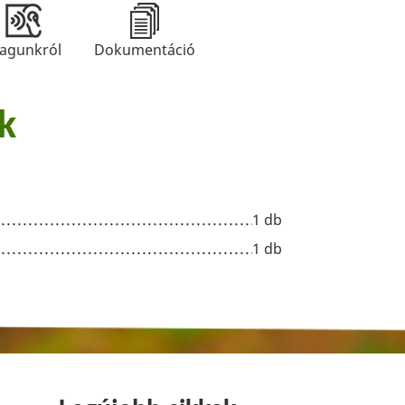
agunkról
Dokumentáció
k
1 db
1 db