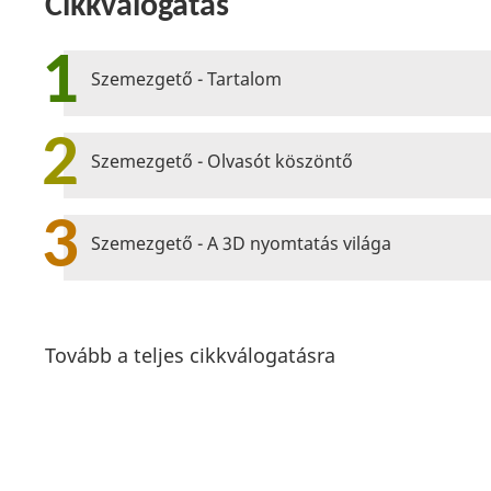
Cikkválogatás
1
Szemezgető - Tartalom
2
Szemezgető - Olvasót köszöntő
3
Szemezgető - A 3D nyomtatás világa
Tovább a teljes cikkválogatásra