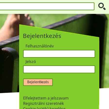
Bejelentkezés
Felhasználónév
Jelszó
Bejelentkezés
Elfelejtettem a jelszavam
Regisztrálni szeretnék
Cookie (sütik) kezelése