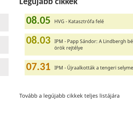
Legújabb cikkek
08.05
HVG - Katasztrófa felé
08.03
IPM - Papp Sándor: A Lindbergh bé
örök rejtélye
07.31
IPM - Újraalkották a tengeri selyme
Tovább a legújabb cikkek teljes listájára