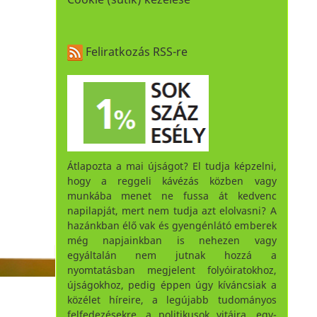
Feliratkozás RSS-re
Átlapozta a mai újságot? El tudja képzelni,
hogy a reggeli kávézás közben vagy
munkába menet ne fussa át kedvenc
napilapját, mert nem tudja azt elolvasni? A
hazánkban élő vak és gyengénlátó emberek
még napjainkban is nehezen vagy
egyáltalán nem jutnak hozzá a
nyomtatásban megjelent folyóiratokhoz,
újságokhoz, pedig éppen úgy kíváncsiak a
közélet híreire, a legújabb tudományos
felfedezésekre, a politikusok vitáira, egy-