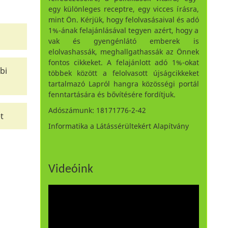
egy különleges receptre, egy vicces írásra,
mint Ön. Kérjük, hogy felolvasásaival és adó
1%-ának felajánlásával tegyen azért, hogy a
vak és gyengénlátó emberek is
elolvashassák, meghallgathassák az Önnek
fontos cikkeket. A felajánlott adó 1%-okat
bi
többek között a felolvasott újságcikkeket
tartalmazó Lapról hangra közösségi portál
fenntartására és bővítésére fordítjuk.
Adószámunk: 18171776-2-42
t
Informatika a Látássérültekért Alapítvány
Videóink