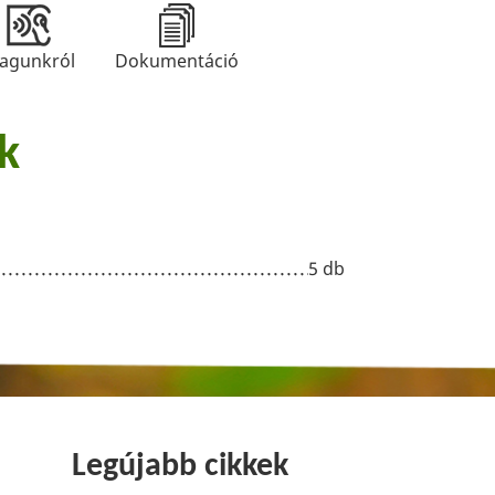
agunkról
Dokumentáció
k
5 db
Legújabb cikkek