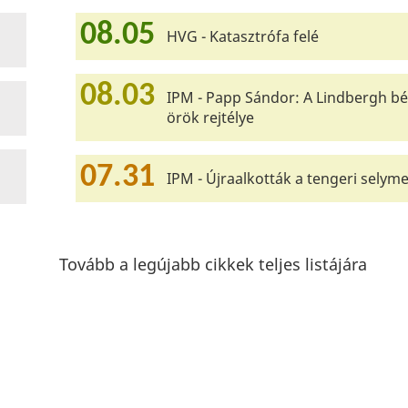
08.05
HVG - Katasztrófa felé
08.03
IPM - Papp Sándor: A Lindbergh bé
örök rejtélye
07.31
IPM - Újraalkották a tengeri selyme
Tovább a legújabb cikkek teljes listájára