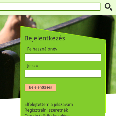
Bejelentkezés
Felhasználónév
Jelszó
Bejelentkezés
Elfelejtettem a jelszavam
Regisztrálni szeretnék
Cookie (sütik) kezelése