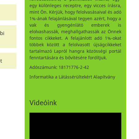
egy különleges receptre, egy vicces írásra,
mint Ön. Kérjük, hogy felolvasásaival és adó
1%-ának felajánlásával tegyen azért, hogy a
vak és gyengénlátó emberek is
elolvashassák, meghallgathassák az Önnek
bi
fontos cikkeket. A felajánlott adó 1%-okat
többek között a felolvasott újságcikkeket
tartalmazó Lapról hangra közösségi portál
fenntartására és bővítésére fordítjuk.
t
Adószámunk: 18171776-2-42
Informatika a Látássérültekért Alapítvány
Videóink