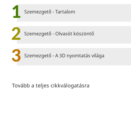
1
Szemezgető - Tartalom
2
Szemezgető - Olvasót köszöntő
3
Szemezgető - A 3D nyomtatás világa
Tovább a teljes cikkválogatásra