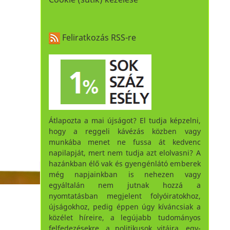
Feliratkozás RSS-re
Átlapozta a mai újságot? El tudja képzelni,
hogy a reggeli kávézás közben vagy
munkába menet ne fussa át kedvenc
napilapját, mert nem tudja azt elolvasni? A
hazánkban élő vak és gyengénlátó emberek
még napjainkban is nehezen vagy
egyáltalán nem jutnak hozzá a
nyomtatásban megjelent folyóiratokhoz,
újságokhoz, pedig éppen úgy kíváncsiak a
közélet híreire, a legújabb tudományos
felfedezésekre, a politikusok vitáira, egy-