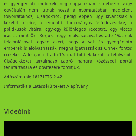
és gyengénlátó emberek még napjainkban is nehezen vagy
egyáltalán nem jutnak hozzá a nyomtatásban megjelent
folyóiratokhoz, újságokhoz, pedig éppen úgy kíváncsiak a
közélet híreire, a legújabb tudományos felfedezésekre, a
politikusok vitáira, egy-egy különleges receptre, egy vicces
írásra, mint Ön. Kérjük, hogy felolvasásaival és adó 1%-ának
felajánlásával tegyen azért, hogy a vak és gyengénlátó
emberek is elolvashassák, meghallgathassák az Önnek fontos
cikkeket. A felajánlott adó 1%-okat többek között a felolvasott
újságcikkeket tartalmazó Lapról hangra közösségi portál
fenntartására és bővítésére fordítjuk.
Adószámunk: 18171776-2-42
Informatika a Látássérültekért Alapítvány
Videóink