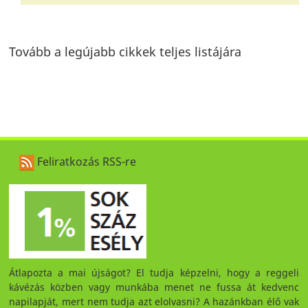
Tovább a legújabb cikkek teljes listájára
Feliratkozás RSS-re
Átlapozta a mai újságot? El tudja képzelni, hogy a reggeli
kávézás közben vagy munkába menet ne fussa át kedvenc
napilapját, mert nem tudja azt elolvasni? A hazánkban élő vak