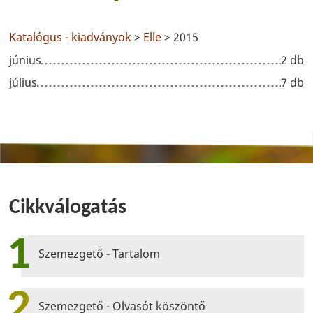
Katalógus - kiadványok
>
Elle
> 2015
június
2 db
július
7 db
Cikkválogatás
1
Szemezgető - Tartalom
2
Szemezgető - Olvasót köszöntő