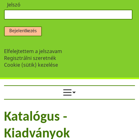
Jelszó
Bejelentkezés
Elfelejtettem a jelszavam
Regisztrálni szeretnék
Cookie (sütik) kezelése
Katalógus -
Kiadványok