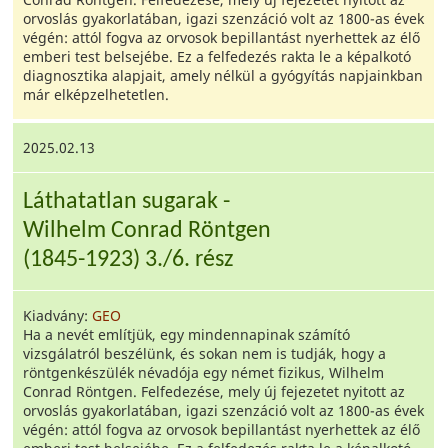
orvoslás gyakorlatában, igazi szenzáció volt az 1800-as évek
végén: attól fogva az orvosok bepillantást nyerhettek az élő
emberi test belsejébe. Ez a felfedezés rakta le a képalkotó
diagnosztika alapjait, amely nélkül a gyógyítás napjainkban
már elképzelhetetlen.
2025.02.13
Láthatatlan sugarak -
Wilhelm Conrad Röntgen
(1845-1923) 3./6. rész
Kiadvány:
GEO
Ha a nevét említjük, egy mindennapinak számító
vizsgálatról beszélünk, és sokan nem is tudják, hogy a
röntgenkészülék névadója egy német fizikus, Wilhelm
Conrad Röntgen. Felfedezése, mely új fejezetet nyitott az
orvoslás gyakorlatában, igazi szenzáció volt az 1800-as évek
végén: attól fogva az orvosok bepillantást nyerhettek az élő