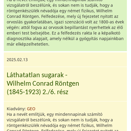
vizsgálatról beszélünk, és sokan nem is tudják, hogy a
röntgenkészülék névadója egy német fizikus, Wilhelm
Conrad Röntgen. Felfedezése, mely új fejezetet nyitott az
orvoslás gyakorlatában, igazi szenzáció volt az 1800-as évek
végén: attól fogva az orvosok bepillantást nyerhettek az élő
emberi test belsejébe. Ez a felfedezés rakta le a képalkotó
diagnosztika alapjait, amely nélkül a gyógyítás napjainkban
már elképzelhetetlen.
2025.02.13
Láthatatlan sugarak -
Wilhelm Conrad Röntgen
(1845-1923) 2./6. rész
Kiadvány:
GEO
Ha a nevét említjük, egy mindennapinak számító
vizsgálatról beszélünk, és sokan nem is tudják, hogy a
röntgenkészülék névadója egy német fizikus, Wilhelm
Conrad Röntgen. Felfedezése, mely új fejezetet nyitott az