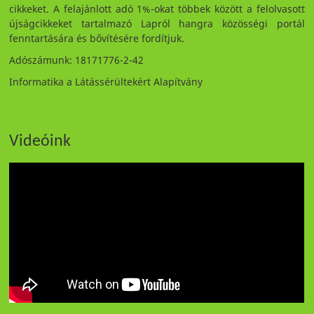
cikkeket. A felajánlott adó 1%-okat többek között a felolvasott
újságcikkeket tartalmazó Lapról hangra közösségi portál
fenntartására és bővítésére fordítjuk.
Adószámunk: 18171776-2-42
Informatika a Látássérültekért Alapítvány
Videóink