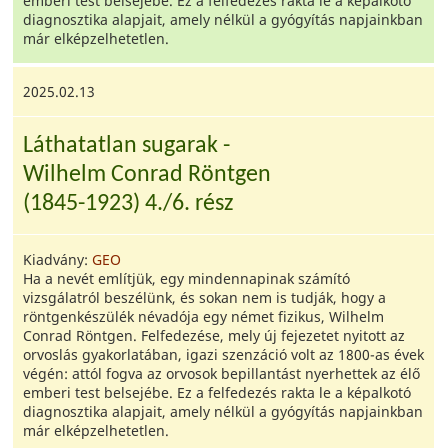
emberi test belsejébe. Ez a felfedezés rakta le a képalkotó
diagnosztika alapjait, amely nélkül a gyógyítás napjainkban
már elképzelhetetlen.
2025.02.13
Láthatatlan sugarak -
Wilhelm Conrad Röntgen
(1845-1923) 4./6. rész
Kiadvány:
GEO
Ha a nevét említjük, egy mindennapinak számító
vizsgálatról beszélünk, és sokan nem is tudják, hogy a
röntgenkészülék névadója egy német fizikus, Wilhelm
Conrad Röntgen. Felfedezése, mely új fejezetet nyitott az
orvoslás gyakorlatában, igazi szenzáció volt az 1800-as évek
végén: attól fogva az orvosok bepillantást nyerhettek az élő
emberi test belsejébe. Ez a felfedezés rakta le a képalkotó
diagnosztika alapjait, amely nélkül a gyógyítás napjainkban
már elképzelhetetlen.