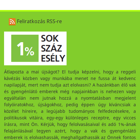
Feliratkozás RSS-re
Átlapozta a mai újságot? El tudja képzelni, hogy a reggeli
kávézás közben vagy munkába menet ne fussa át kedvenc
napilapját, mert nem tudja azt elolvasni? A hazánkban élő vak
és gyengénlátó emberek még napjainkban is nehezen vagy
egyáltalán nem jutnak hozzá a nyomtatásban megjelent
folyóiratokhoz, újságokhoz, pedig éppen úgy kíváncsiak a
közélet híreire, a legújabb tudományos felfedezésekre, a
politikusok vitáira, egy-egy különleges receptre, egy vicces
írásra, mint Ön. Kérjük, hogy felolvasásaival és adó 1%-ának
felajánlásával tegyen azért, hogy a vak és gyengénlátó
emberek is elolvashassák, meghallgathassák az Önnek fontos