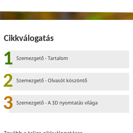
Cikkválogatás
1
Szemezgető - Tartalom
2
Szemezgető - Olvasót köszöntő
3
Szemezgető - A 3D nyomtatás világa