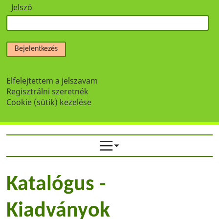
Jelszó
Bejelentkezés
Elfelejtettem a jelszavam
Regisztrálni szeretnék
Cookie (sütik) kezelése
Katalógus -
Kiadványok