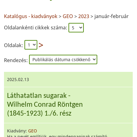
Katalógus - kiadványok
>
GEO
>
2023
> január-február
Oldalankénti cikkek száma:
Oldalak:
Rendezés:
2025.02.13
Láthatatlan sugarak -
Wilhelm Conrad Röntgen
(1845-1923) 1./6. rész
Kiadvány:
GEO
Ha a nevét említjük, egy mindennapinak számító