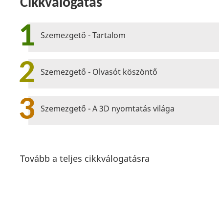
Cikkválogatás
1
Szemezgető - Tartalom
2
Szemezgető - Olvasót köszöntő
3
Szemezgető - A 3D nyomtatás világa
Tovább a teljes cikkválogatásra