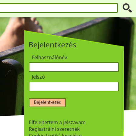
Bejelentkezés
Felhasználónév
Jelszó
Bejelentkezés
Elfelejtettem a jelszavam
Regisztrálni szeretnék
Cookie (sütik) kezelése