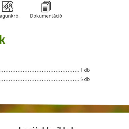
agunkról
Dokumentáció
k
1 db
5 db