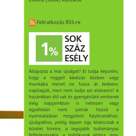
Feliratkozás RSS-re
Átlapozta a mai újságot? El tudja képzelni,
hogy a reggeli kávézás közben vagy
munkába menet ne fussa át kedvenc
napilapját, mert nem tudja azt elolvasni? A
hazánkban élő vak és gyengénlátó emberek
még napjainkban is nehezen vagy
egyáltalán nem jutnak hozzá a
nyomtatásban megjelent folyóiratokhoz,
újságokhoz, pedig éppen úgy kíváncsiak a
közélet híreire, a legújabb tudományos
felfedezésekre, a politikusok vitáira, egy-