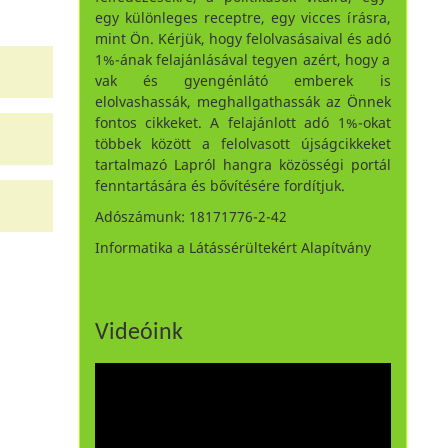
egy különleges receptre, egy vicces írásra,
mint Ön. Kérjük, hogy felolvasásaival és adó
1%-ának felajánlásával tegyen azért, hogy a
vak és gyengénlátó emberek is
elolvashassák, meghallgathassák az Önnek
fontos cikkeket. A felajánlott adó 1%-okat
többek között a felolvasott újságcikkeket
tartalmazó Lapról hangra közösségi portál
fenntartására és bővítésére fordítjuk.
Adószámunk: 18171776-2-42
Informatika a Látássérültekért Alapítvány
Videóink