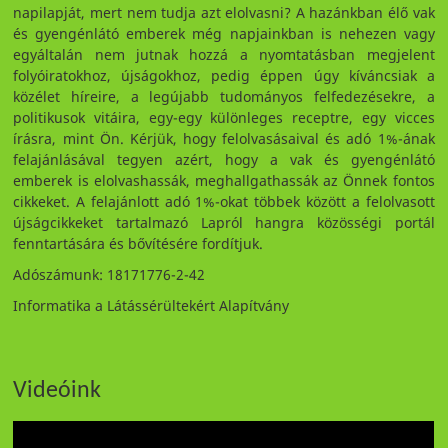
napilapját, mert nem tudja azt elolvasni? A hazánkban élő vak
és gyengénlátó emberek még napjainkban is nehezen vagy
egyáltalán nem jutnak hozzá a nyomtatásban megjelent
folyóiratokhoz, újságokhoz, pedig éppen úgy kíváncsiak a
közélet híreire, a legújabb tudományos felfedezésekre, a
politikusok vitáira, egy-egy különleges receptre, egy vicces
írásra, mint Ön. Kérjük, hogy felolvasásaival és adó 1%-ának
felajánlásával tegyen azért, hogy a vak és gyengénlátó
emberek is elolvashassák, meghallgathassák az Önnek fontos
cikkeket. A felajánlott adó 1%-okat többek között a felolvasott
újságcikkeket tartalmazó Lapról hangra közösségi portál
fenntartására és bővítésére fordítjuk.
Adószámunk: 18171776-2-42
Informatika a Látássérültekért Alapítvány
Videóink