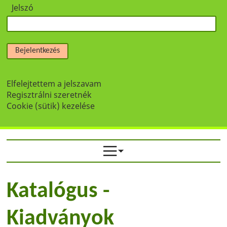
Jelszó
Bejelentkezés
Elfelejtettem a jelszavam
Regisztrálni szeretnék
Cookie (sütik) kezelése
Katalógus -
Kiadványok