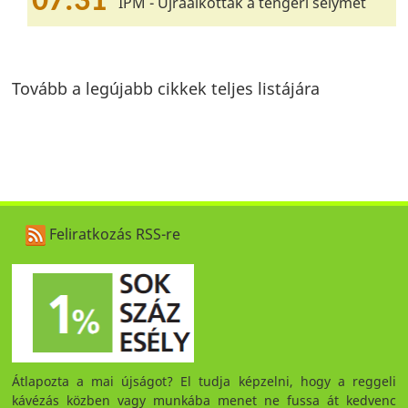
07.31
IPM - Újraalkották a tengeri selymet
Tovább a legújabb cikkek teljes listájára
Feliratkozás RSS-re
Átlapozta a mai újságot? El tudja képzelni, hogy a reggeli
kávézás közben vagy munkába menet ne fussa át kedvenc