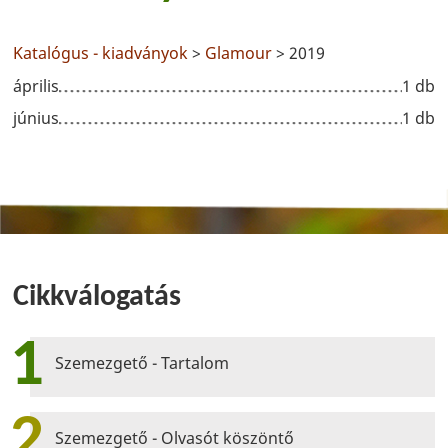
Katalógus - kiadványok
>
Glamour
> 2019
április
1 db
június
1 db
Cikkválogatás
1
Szemezgető - Tartalom
2
Szemezgető - Olvasót köszöntő