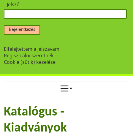
Jelszó
Bejelentkezés
Elfelejtettem a jelszavam
Regisztrálni szeretnék
Cookie (sütik) kezelése
Katalógus -
Kiadványok