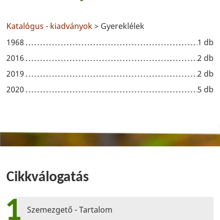
Katalógus - kiadványok
> Gyereklélek
1968
1 db
2016
2 db
2019
2 db
2020
5 db
Cikkválogatás
1
Szemezgető - Tartalom