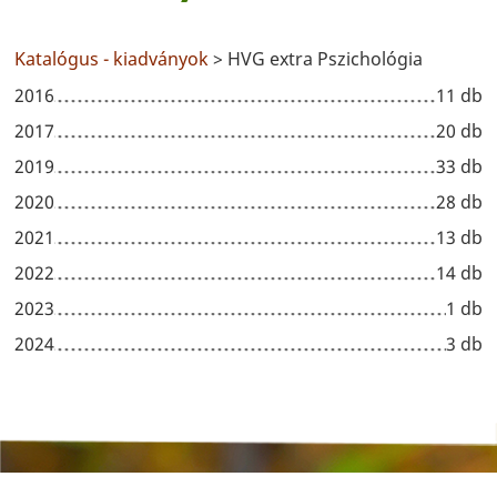
Katalógus - kiadványok
> HVG extra Pszichológia
2016
11 db
2017
20 db
2019
33 db
2020
28 db
2021
13 db
2022
14 db
2023
1 db
2024
3 db