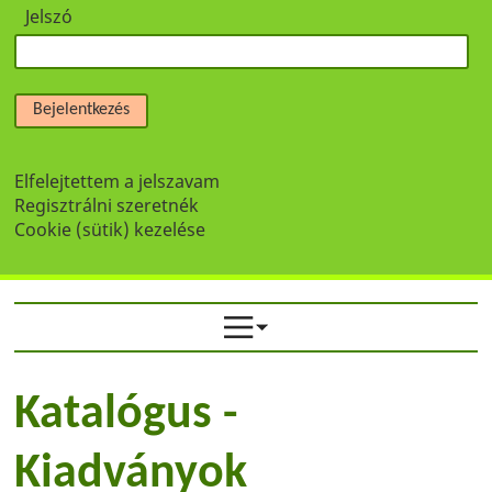
Jelszó
Bejelentkezés
Elfelejtettem a jelszavam
Regisztrálni szeretnék
Cookie (sütik) kezelése
Katalógus -
Kiadványok