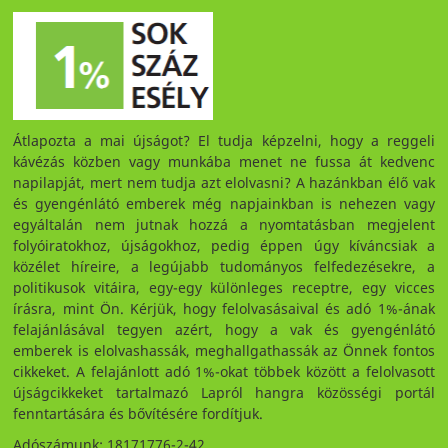
Átlapozta a mai újságot? El tudja képzelni, hogy a reggeli
kávézás közben vagy munkába menet ne fussa át kedvenc
napilapját, mert nem tudja azt elolvasni? A hazánkban élő vak
és gyengénlátó emberek még napjainkban is nehezen vagy
egyáltalán nem jutnak hozzá a nyomtatásban megjelent
folyóiratokhoz, újságokhoz, pedig éppen úgy kíváncsiak a
közélet híreire, a legújabb tudományos felfedezésekre, a
politikusok vitáira, egy-egy különleges receptre, egy vicces
írásra, mint Ön. Kérjük, hogy felolvasásaival és adó 1%-ának
felajánlásával tegyen azért, hogy a vak és gyengénlátó
emberek is elolvashassák, meghallgathassák az Önnek fontos
cikkeket. A felajánlott adó 1%-okat többek között a felolvasott
újságcikkeket tartalmazó Lapról hangra közösségi portál
fenntartására és bővítésére fordítjuk.
Adószámunk: 18171776-2-42