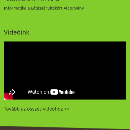
Informatika a Látássérültekért Alapítvány
Videóink
Tovább az összes videóhoz >>