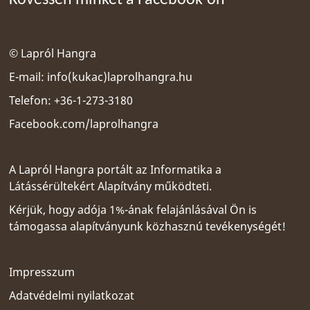
Kövessen minket a Facebook-on
© Lapról Hangra
E-mail:
info(kukac)laprolhangra.hu
Telefon: +36-1-273-3180
Facebook.com/laprolhangra
A Lapról Hangra portált az
Informatika a
Látássérültekért Alapítvány
működteti.
Kérjük, hogy adója 1%-ának felajánlásával Ön is
támogassa alapítványunk közhasznú tevékenységét!
Impresszum
Adatvédelmi nyilatkozat