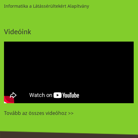
Informatika a Látássérültekért Alapítvány
Videóink
Tovább az összes videóhoz >>