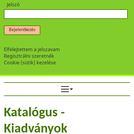
Jelszó
Bejelentkezés
Elfelejtettem a jelszavam
Regisztrálni szeretnék
Cookie (sütik) kezelése
Katalógus -
Kiadványok