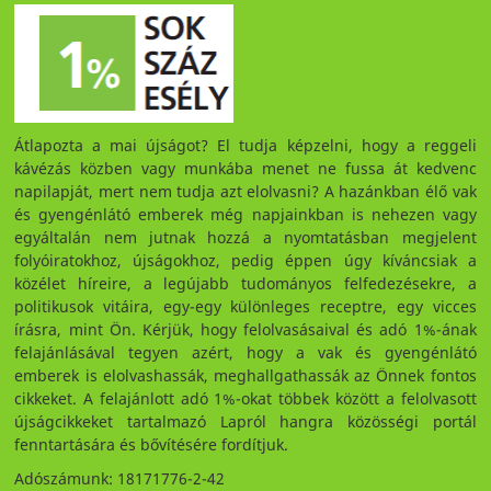
Átlapozta a mai újságot? El tudja képzelni, hogy a reggeli
kávézás közben vagy munkába menet ne fussa át kedvenc
napilapját, mert nem tudja azt elolvasni? A hazánkban élő vak
és gyengénlátó emberek még napjainkban is nehezen vagy
egyáltalán nem jutnak hozzá a nyomtatásban megjelent
folyóiratokhoz, újságokhoz, pedig éppen úgy kíváncsiak a
közélet híreire, a legújabb tudományos felfedezésekre, a
politikusok vitáira, egy-egy különleges receptre, egy vicces
írásra, mint Ön. Kérjük, hogy felolvasásaival és adó 1%-ának
felajánlásával tegyen azért, hogy a vak és gyengénlátó
emberek is elolvashassák, meghallgathassák az Önnek fontos
cikkeket. A felajánlott adó 1%-okat többek között a felolvasott
újságcikkeket tartalmazó Lapról hangra közösségi portál
fenntartására és bővítésére fordítjuk.
Adószámunk: 18171776-2-42