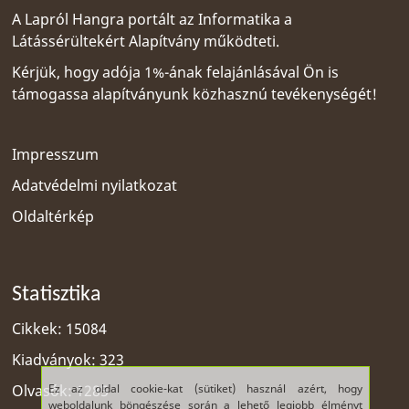
A Lapról Hangra portált az
Informatika a
Látássérültekért Alapítvány
működteti.
Kérjük, hogy adója 1%-ának felajánlásával Ön is
támogassa alapítványunk közhasznú tevékenységét!
Impresszum
Adatvédelmi nyilatkozat
Oldaltérkép
Statisztika
Cikkek: 15084
Kiadványok: 323
Ez az oldal cookie-kat (sütiket) használ azért, hogy
Olvasók: 1285
weboldalunk böngészése során a lehető legjobb élményt