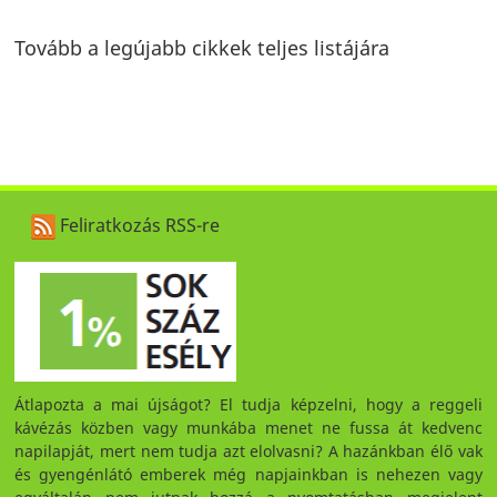
Tovább a legújabb cikkek teljes listájára
Feliratkozás RSS-re
Átlapozta a mai újságot? El tudja képzelni, hogy a reggeli
kávézás közben vagy munkába menet ne fussa át kedvenc
napilapját, mert nem tudja azt elolvasni? A hazánkban élő vak
és gyengénlátó emberek még napjainkban is nehezen vagy