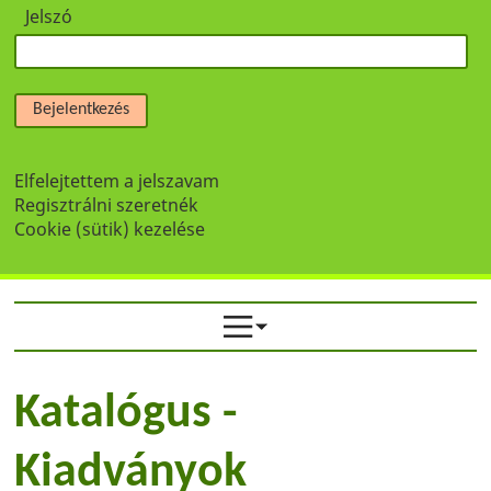
Jelszó
Bejelentkezés
Elfelejtettem a jelszavam
Regisztrálni szeretnék
Cookie (sütik) kezelése
Katalógus -
Kiadványok