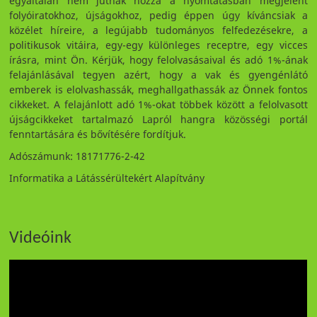
egyáltalán nem jutnak hozzá a nyomtatásban megjelent
folyóiratokhoz, újságokhoz, pedig éppen úgy kíváncsiak a
közélet híreire, a legújabb tudományos felfedezésekre, a
politikusok vitáira, egy-egy különleges receptre, egy vicces
írásra, mint Ön. Kérjük, hogy felolvasásaival és adó 1%-ának
felajánlásával tegyen azért, hogy a vak és gyengénlátó
emberek is elolvashassák, meghallgathassák az Önnek fontos
cikkeket. A felajánlott adó 1%-okat többek között a felolvasott
újságcikkeket tartalmazó Lapról hangra közösségi portál
fenntartására és bővítésére fordítjuk.
Adószámunk: 18171776-2-42
Informatika a Látássérültekért Alapítvány
Videóink