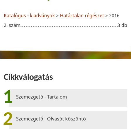
Katalógus - kiadványok
>
Határtalan régészet
> 2016
2. szám
3 db
Cikkválogatás
1
Szemezgető - Tartalom
2
Szemezgető - Olvasót köszöntő