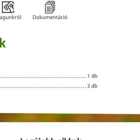
agunkról
Dokumentáció
k
1 db
3 db