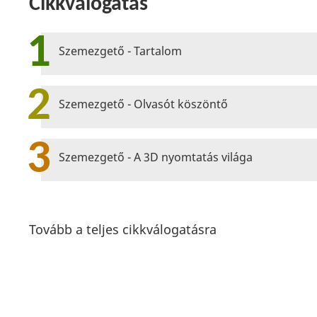
Cikkválogatás
1
Szemezgető - Tartalom
2
Szemezgető - Olvasót köszöntő
3
Szemezgető - A 3D nyomtatás világa
Tovább a teljes cikkválogatásra