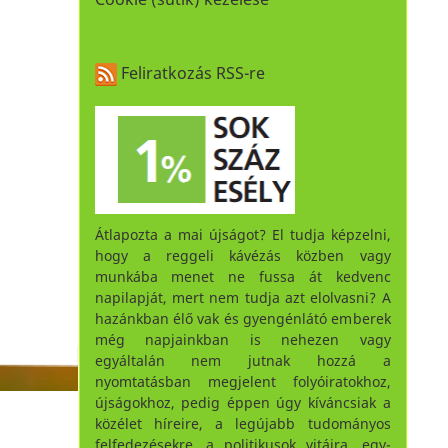
Feliratkozás RSS-re
Átlapozta a mai újságot? El tudja képzelni,
hogy a reggeli kávézás közben vagy
munkába menet ne fussa át kedvenc
napilapját, mert nem tudja azt elolvasni? A
hazánkban élő vak és gyengénlátó emberek
még napjainkban is nehezen vagy
egyáltalán nem jutnak hozzá a
nyomtatásban megjelent folyóiratokhoz,
újságokhoz, pedig éppen úgy kíváncsiak a
közélet híreire, a legújabb tudományos
felfedezésekre, a politikusok vitáira, egy-