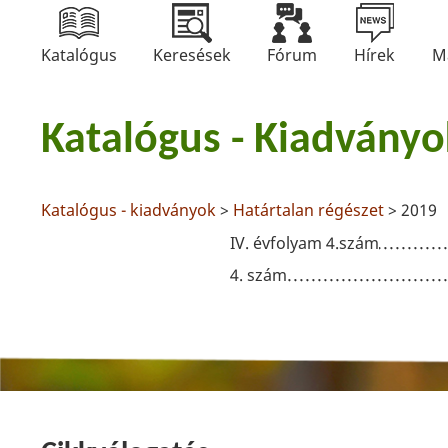
Katalógus
Keresések
Fórum
Hírek
M
Katalógus - Kiadványo
Katalógus - kiadványok
>
Határtalan régészet
> 2019
IV. évfolyam 4.szám
4. szám