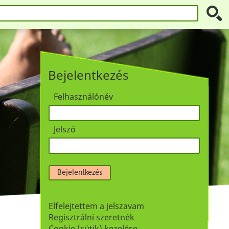
Bejelentkezés
Felhasználónév
Jelszó
Bejelentkezés
Elfelejtettem a jelszavam
Regisztrálni szeretnék
Cookie (sütik) kezelése