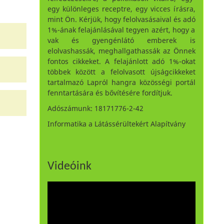
egy különleges receptre, egy vicces írásra,
mint Ön. Kérjük, hogy felolvasásaival és adó
1%-ának felajánlásával tegyen azért, hogy a
vak és gyengénlátó emberek is
elolvashassák, meghallgathassák az Önnek
fontos cikkeket. A felajánlott adó 1%-okat
többek között a felolvasott újságcikkeket
tartalmazó Lapról hangra közösségi portál
fenntartására és bővítésére fordítjuk.
Adószámunk: 18171776-2-42
Informatika a Látássérültekért Alapítvány
Videóink