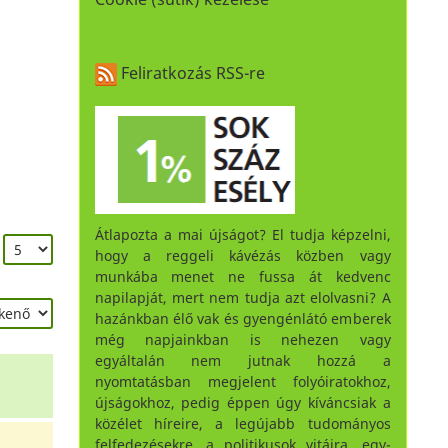
Feliratkozás RSS-re
Átlapozta a mai újságot? El tudja képzelni,
:
hogy a reggeli kávézás közben vagy
munkába menet ne fussa át kedvenc
napilapját, mert nem tudja azt elolvasni? A
hazánkban élő vak és gyengénlátó emberek
még napjainkban is nehezen vagy
egyáltalán nem jutnak hozzá a
nyomtatásban megjelent folyóiratokhoz,
újságokhoz, pedig éppen úgy kíváncsiak a
közélet híreire, a legújabb tudományos
felfedezésekre, a politikusok vitáira, egy-