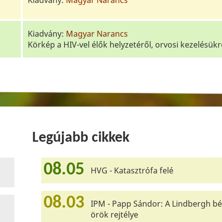
Kiadvány:
Magyar Narancs
Kiadvány:
Magyar Narancs
Körkép a HIV-vel élők helyzetéről, orvosi kezelésükr
Legújabb cikkek
08.05
HVG - Katasztrófa felé
08.03
IPM - Papp Sándor: A Lindbergh bé
örök rejtélye