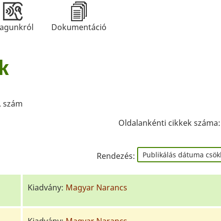
agunkról
Dokumentáció
k
. szám
Oldalankénti cikkek száma
Rendezés:
Kiadvány:
Magyar Narancs