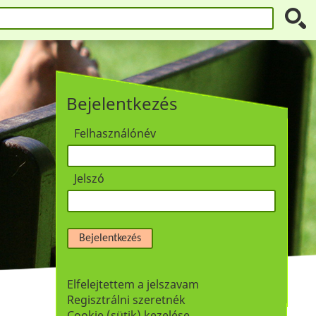
Bejelentkezés
Felhasználónév
Jelszó
Bejelentkezés
Elfelejtettem a jelszavam
Regisztrálni szeretnék
Cookie (sütik) kezelése