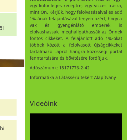
egy különleges receptre, egy vicces írásra,
mint Ön. Kérjük, hogy felolvasásaival és adó
1%-ának felajánlásával tegyen azért, hogy a
vak és gyengénlátó emberek is
ől
elolvashassák, meghallgathassák az Önnek
fontos cikkeket. A felajánlott adó 1%-okat
többek között a felolvasott újságcikkeket
tartalmazó Lapról hangra közösségi portál
fenntartására és bővítésére fordítjuk.
Adószámunk: 18171776-2-42
Informatika a Látássérültekért Alapítvány
Videóink
bi