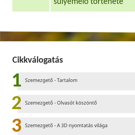
súlyemelő története
Cikkválogatás
1
Szemezgető - Tartalom
2
Szemezgető - Olvasót köszöntő
3
Szemezgető - A 3D nyomtatás világa