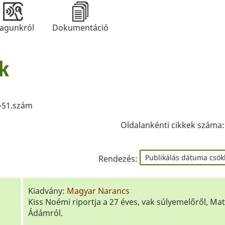
agunkról
Dokumentáció
k
-51.szám
Oldalankénti cikkek száma
Rendezés:
Kiadvány:
Magyar Narancs
Kiss Noémi riportja a 27 éves, vak súlyemelőről, Mat
Ádámról.