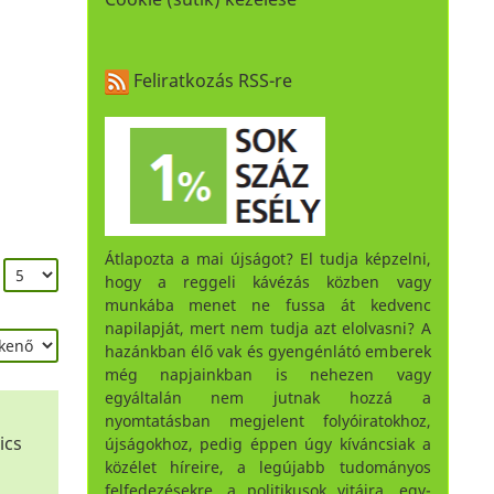
Feliratkozás RSS-re
Átlapozta a mai újságot? El tudja képzelni,
:
hogy a reggeli kávézás közben vagy
munkába menet ne fussa át kedvenc
napilapját, mert nem tudja azt elolvasni? A
hazánkban élő vak és gyengénlátó emberek
még napjainkban is nehezen vagy
egyáltalán nem jutnak hozzá a
nyomtatásban megjelent folyóiratokhoz,
ics
újságokhoz, pedig éppen úgy kíváncsiak a
közélet híreire, a legújabb tudományos
felfedezésekre, a politikusok vitáira, egy-