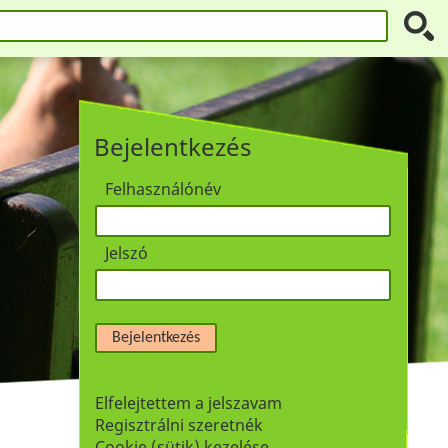
Bejelentkezés
Felhasználónév
Jelszó
Bejelentkezés
Elfelejtettem a jelszavam
Regisztrálni szeretnék
Cookie (sütik) kezelése