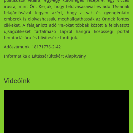
politikusok vitáira, egy-egy különleges receptre, egy vicces
írásra, mint Ön. Kérjük, hogy felolvasásaival és adó 1%-ának
felajánlásával tegyen azért, hogy a vak és gyengénlátó
emberek is elolvashassák, meghallgathassák az Önnek fontos
cikkeket. A felajánlott adó 1%-okat többek között a felolvasott
újságcikkeket tartalmazó Lapról hangra közösségi portál
fenntartására és bővítésére fordítjuk.
Adószámunk: 18171776-2-42
Informatika a Látássérültekért Alapítvány
Videóink