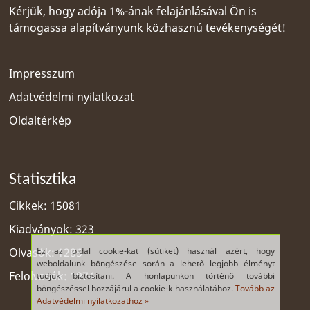
Kérjük, hogy adója 1%-ának felajánlásával Ön is
támogassa alapítványunk közhasznú tevékenységét!
Impresszum
Adatvédelmi nyilatkozat
Oldaltérkép
Statisztika
Cikkek: 15081
Kiadványok: 323
Ez az oldal cookie-kat (sütiket) használ azért, hogy
Olvasók: 1285
weboldalunk böngészése során a lehető legjobb élményt
Felolvasók: 1974
tudjuk biztosítani. A honlapunkon történő további
böngészéssel hozzájárul a cookie-k használatához.
Tovább az
Adatvédelmi nyilatkozathoz »