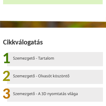
Cikkválogatás
1
Szemezgető - Tartalom
2
Szemezgető - Olvasót köszöntő
3
Szemezgető - A 3D nyomtatás világa