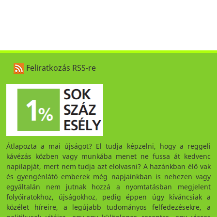
Feliratkozás RSS-re
Átlapozta a mai újságot? El tudja képzelni, hogy a reggeli
kávézás közben vagy munkába menet ne fussa át kedvenc
napilapját, mert nem tudja azt elolvasni? A hazánkban élő vak
és gyengénlátó emberek még napjainkban is nehezen vagy
egyáltalán nem jutnak hozzá a nyomtatásban megjelent
folyóiratokhoz, újságokhoz, pedig éppen úgy kíváncsiak a
közélet híreire, a legújabb tudományos felfedezésekre, a