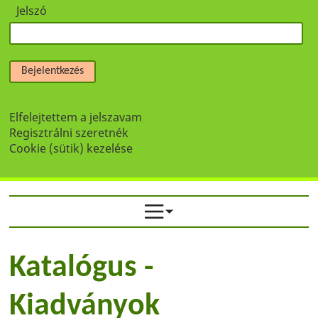
Jelszó
Bejelentkezés
Elfelejtettem a jelszavam
Regisztrálni szeretnék
Cookie (sütik) kezelése
Katalógus -
Kiadványok