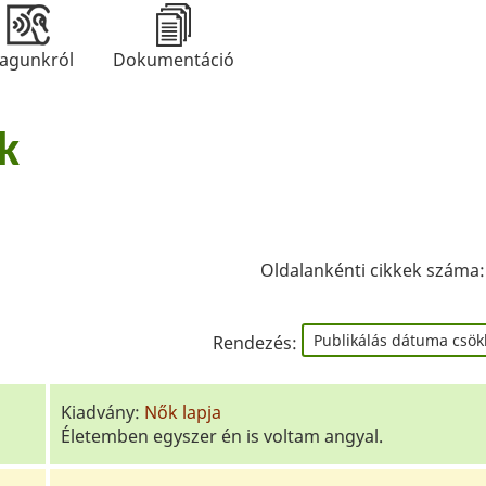
agunkról
Dokumentáció
k
Oldalankénti cikkek száma
Rendezés:
Kiadvány:
Nők lapja
Életemben egyszer én is voltam angyal.