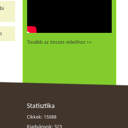
bi
t
Tovább az összes videóhoz >>
Statisztika
Cikkek: 15088
Kiadványok: 323