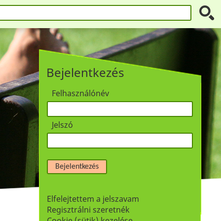
Bejelentkezés
Felhasználónév
Jelszó
Bejelentkezés
Elfelejtettem a jelszavam
Regisztrálni szeretnék
Cookie (sütik) kezelése