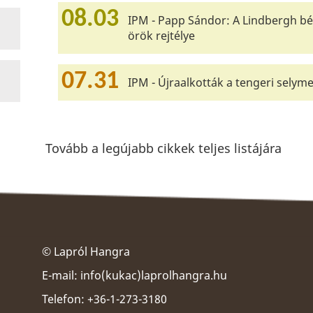
08.03
IPM - Papp Sándor: A Lindbergh bé
örök rejtélye
07.31
IPM - Újraalkották a tengeri selyme
Tovább a legújabb cikkek teljes listájára
© Lapról Hangra
E-mail:
info(kukac)laprolhangra.hu
Telefon: +36-1-273-3180