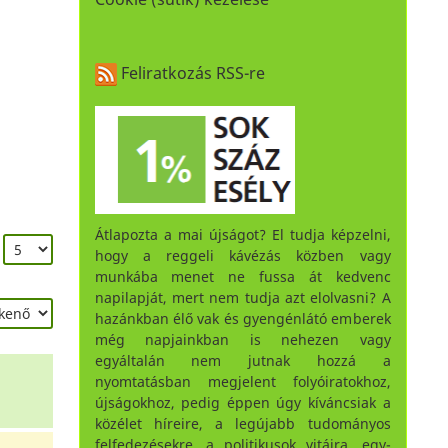
Feliratkozás RSS-re
Átlapozta a mai újságot? El tudja képzelni,
:
hogy a reggeli kávézás közben vagy
munkába menet ne fussa át kedvenc
napilapját, mert nem tudja azt elolvasni? A
hazánkban élő vak és gyengénlátó emberek
még napjainkban is nehezen vagy
egyáltalán nem jutnak hozzá a
nyomtatásban megjelent folyóiratokhoz,
újságokhoz, pedig éppen úgy kíváncsiak a
közélet híreire, a legújabb tudományos
felfedezésekre, a politikusok vitáira, egy-