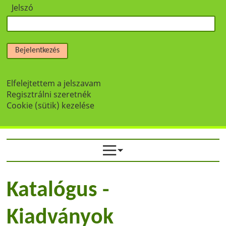
Jelszó
Bejelentkezés
Elfelejtettem a jelszavam
Regisztrálni szeretnék
Cookie (sütik) kezelése
Katalógus -
Kiadványok