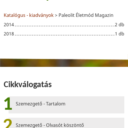
Katalógus - kiadványok
> Paleolit Életmód Magazin
2014
2 db
2018
1 db
Cikkválogatás
1
Szemezgető - Tartalom
2
Szemezgető - Olvasót köszöntő