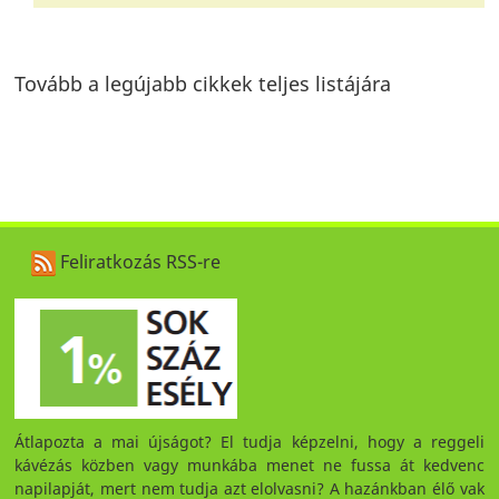
Tovább a legújabb cikkek teljes listájára
Feliratkozás RSS-re
Átlapozta a mai újságot? El tudja képzelni, hogy a reggeli
kávézás közben vagy munkába menet ne fussa át kedvenc
napilapját, mert nem tudja azt elolvasni? A hazánkban élő vak