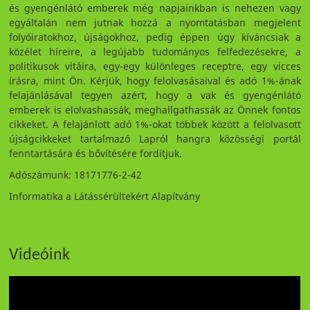
és gyengénlátó emberek még napjainkban is nehezen vagy
egyáltalán nem jutnak hozzá a nyomtatásban megjelent
folyóiratokhoz, újságokhoz, pedig éppen úgy kíváncsiak a
közélet híreire, a legújabb tudományos felfedezésekre, a
politikusok vitáira, egy-egy különleges receptre, egy vicces
írásra, mint Ön. Kérjük, hogy felolvasásaival és adó 1%-ának
felajánlásával tegyen azért, hogy a vak és gyengénlátó
emberek is elolvashassák, meghallgathassák az Önnek fontos
cikkeket. A felajánlott adó 1%-okat többek között a felolvasott
újságcikkeket tartalmazó Lapról hangra közösségi portál
fenntartására és bővítésére fordítjuk.
Adószámunk: 18171776-2-42
Informatika a Látássérültekért Alapítvány
Videóink