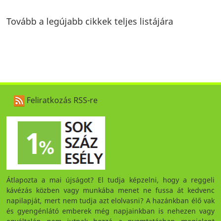
Tovább a legújabb cikkek teljes listájára
Feliratkozás RSS-re
Átlapozta a mai újságot? El tudja képzelni, hogy a reggeli
kávézás közben vagy munkába menet ne fussa át kedvenc
napilapját, mert nem tudja azt elolvasni? A hazánkban élő vak
és gyengénlátó emberek még napjainkban is nehezen vagy