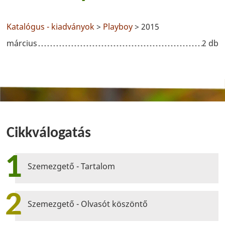
Katalógus - kiadványok
>
Playboy
> 2015
március
2 db
Cikkválogatás
1
Szemezgető - Tartalom
2
Szemezgető - Olvasót köszöntő