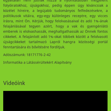
egyáltalán nem jutnak hozzá a nyomtatásban megjelent
folyóiratokhoz, újságokhoz, pedig éppen úgy kíváncsiak a
közélet híreire, a legújabb tudományos felfedezésekre, a
politikusok vitáira, egy-egy különleges receptre, egy vicces
írásra, mint Ön. Kérjük, hogy felolvasásaival és adó 1%-ának
felajánlásával tegyen azért, hogy a vak és gyengénlátó
emberek is elolvashassák, meghallgathassák az Önnek fontos
cikkeket. A felajánlott adó 1%-okat többek között a felolvasott
újságcikkeket tartalmazó Lapról hangra közösségi portál
fenntartására és bővítésére fordítjuk.
Adószámunk: 18171776-2-42
Informatika a Látássérültekért Alapítvány
Videóink