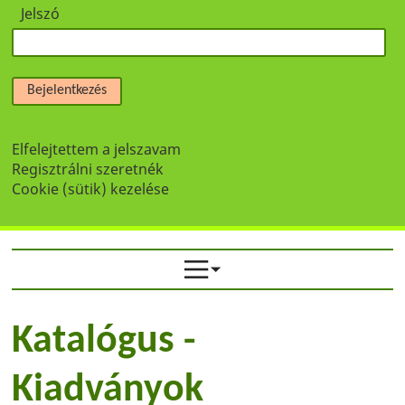
Jelszó
Bejelentkezés
Elfelejtettem a jelszavam
Regisztrálni szeretnék
Cookie (sütik) kezelése
Katalógus -
Kiadványok