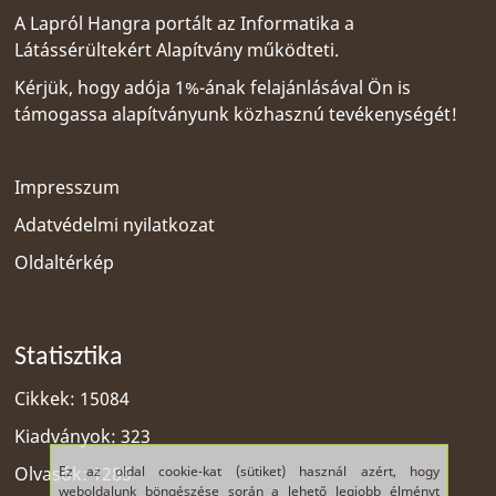
A Lapról Hangra portált az
Informatika a
Látássérültekért Alapítvány
működteti.
Kérjük, hogy adója 1%-ának felajánlásával Ön is
támogassa alapítványunk közhasznú tevékenységét!
Impresszum
Adatvédelmi nyilatkozat
Oldaltérkép
Statisztika
Cikkek: 15084
Kiadványok: 323
Ez az oldal cookie-kat (sütiket) használ azért, hogy
Olvasók: 1285
weboldalunk böngészése során a lehető legjobb élményt