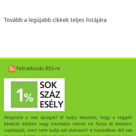
Tovább a legújabb cikkek teljes listájára
Feliratkozás RSS-re
Átlapozta a mai újságot? El tudja képzelni, hogy a reggeli
kávézás közben vagy munkába menet ne fussa át kedvenc
napilapját, mert nem tudja azt elolvasni? A hazánkban élő vak