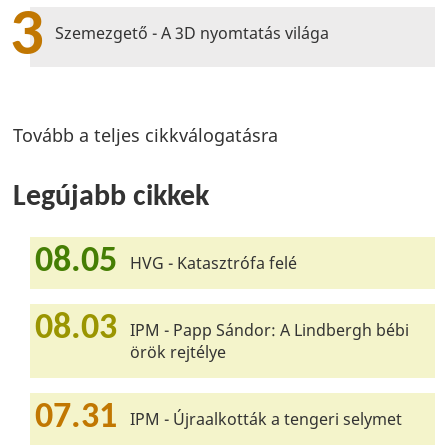
3
Szemezgető - A 3D nyomtatás világa
Tovább a teljes cikkválogatásra
Legújabb cikkek
08.05
HVG - Katasztrófa felé
08.03
IPM - Papp Sándor: A Lindbergh bébi
örök rejtélye
07.31
IPM - Újraalkották a tengeri selymet