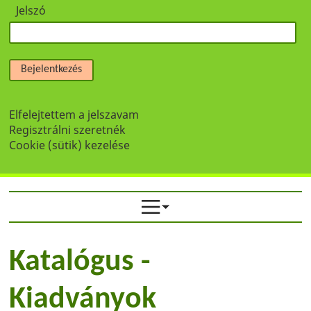
Jelszó
Bejelentkezés
Elfelejtettem a jelszavam
Regisztrálni szeretnék
Cookie (sütik) kezelése
Katalógus -
Kiadványok