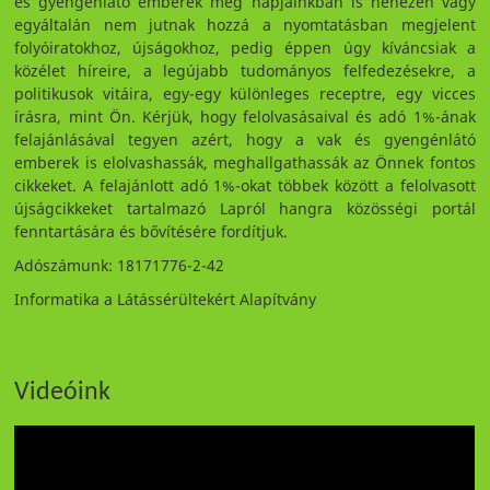
és gyengénlátó emberek még napjainkban is nehezen vagy
egyáltalán nem jutnak hozzá a nyomtatásban megjelent
folyóiratokhoz, újságokhoz, pedig éppen úgy kíváncsiak a
közélet híreire, a legújabb tudományos felfedezésekre, a
politikusok vitáira, egy-egy különleges receptre, egy vicces
írásra, mint Ön. Kérjük, hogy felolvasásaival és adó 1%-ának
felajánlásával tegyen azért, hogy a vak és gyengénlátó
emberek is elolvashassák, meghallgathassák az Önnek fontos
cikkeket. A felajánlott adó 1%-okat többek között a felolvasott
újságcikkeket tartalmazó Lapról hangra közösségi portál
fenntartására és bővítésére fordítjuk.
Adószámunk: 18171776-2-42
Informatika a Látássérültekért Alapítvány
Videóink