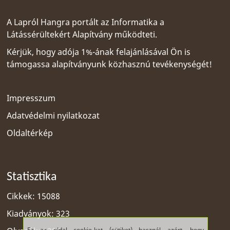
A Lapról Hangra portált az
Informatika a
Látássérültekért Alapítvány
működteti.
Kérjük, hogy adója 1%-ának felajánlásával Ön is
támogassa alapítványunk közhasznú tevékenységét!
Impresszum
Adatvédelmi nyilatkozat
Oldaltérkép
Statisztika
Cikkek: 15088
Kiadványok: 323
Ez az oldal cookie-kat (sütiket) használ azért, hogy