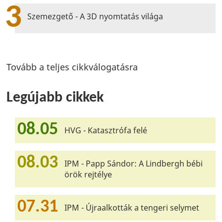
3
Szemezgető - A 3D nyomtatás világa
Tovább a teljes cikkválogatásra
Legújabb cikkek
08.05
HVG - Katasztrófa felé
08.03
IPM - Papp Sándor: A Lindbergh bébi
örök rejtélye
07.31
IPM - Újraalkották a tengeri selymet