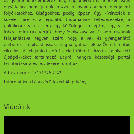
és gyengénlátó emberek még napjainkban is nehezen vagy
egyáltalán nem jutnak hozzá a nyomtatásban megjelent
folyóiratokhoz, újságokhoz, pedig éppen úgy kíváncsiak a
közélet híreire, a legújabb tudományos felfedezésekre, a
politikusok vitáira, egy-egy különleges receptre, egy vicces
írásra, mint Ön. Kérjük, hogy felolvasásaival és adó 1%-ának
felajánlásával tegyen azért, hogy a vak és gyengénlátó
emberek is elolvashassák, meghallgathassák az Önnek fontos
cikkeket. A felajánlott adó 1%-okat többek között a felolvasott
újságcikkeket tartalmazó Lapról hangra közösségi portál
fenntartására és bővítésére fordítjuk.
Adószámunk: 18171776-2-42
Informatika a Látássérültekért Alapítvány
Videóink