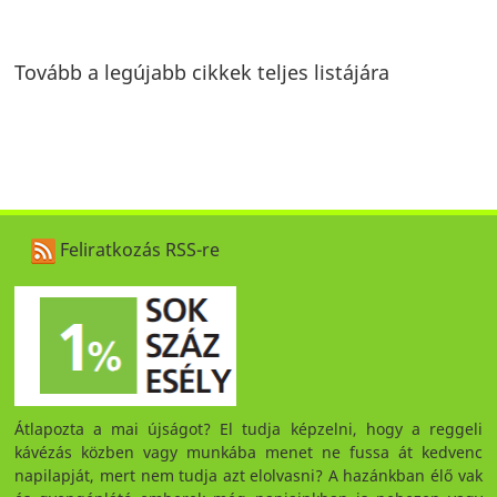
Tovább a legújabb cikkek teljes listájára
Feliratkozás RSS-re
Átlapozta a mai újságot? El tudja képzelni, hogy a reggeli
kávézás közben vagy munkába menet ne fussa át kedvenc
napilapját, mert nem tudja azt elolvasni? A hazánkban élő vak