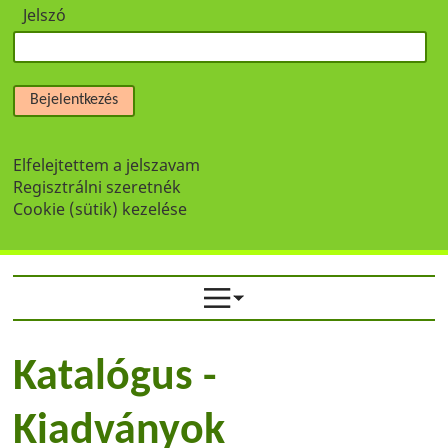
Jelszó
Bejelentkezés
Elfelejtettem a jelszavam
Regisztrálni szeretnék
Cookie (sütik) kezelése
Katalógus -
Kiadványok