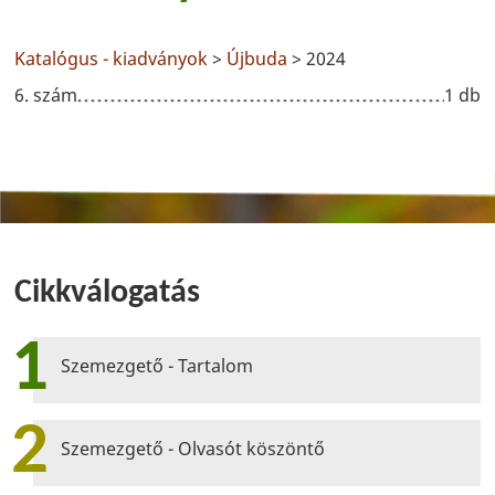
Katalógus - kiadványok
>
Újbuda
> 2024
6. szám
1 db
Cikkválogatás
1
Szemezgető - Tartalom
2
Szemezgető - Olvasót köszöntő