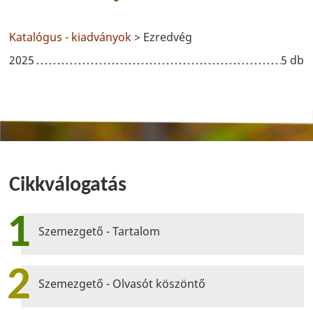
Katalógus - kiadványok
> Ezredvég
2025
5 db
Cikkválogatás
1
Szemezgető - Tartalom
2
Szemezgető - Olvasót köszöntő