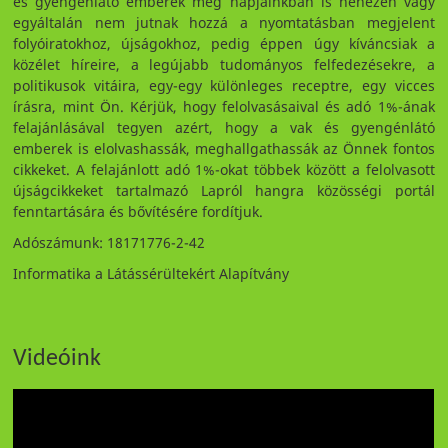
és gyengénlátó emberek még napjainkban is nehezen vagy
egyáltalán nem jutnak hozzá a nyomtatásban megjelent
folyóiratokhoz, újságokhoz, pedig éppen úgy kíváncsiak a
közélet híreire, a legújabb tudományos felfedezésekre, a
politikusok vitáira, egy-egy különleges receptre, egy vicces
írásra, mint Ön. Kérjük, hogy felolvasásaival és adó 1%-ának
felajánlásával tegyen azért, hogy a vak és gyengénlátó
emberek is elolvashassák, meghallgathassák az Önnek fontos
cikkeket. A felajánlott adó 1%-okat többek között a felolvasott
újságcikkeket tartalmazó Lapról hangra közösségi portál
fenntartására és bővítésére fordítjuk.
Adószámunk: 18171776-2-42
Informatika a Látássérültekért Alapítvány
Videóink