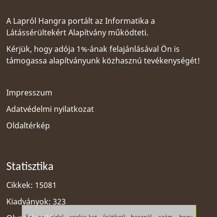
A Lapról Hangra portált az
Informatika a
Látássérültekért Alapítvány
működteti.
Kérjük, hogy adója 1%-ának felajánlásával Ön is
támogassa alapítványunk közhasznú tevékenységét!
Impresszum
Adatvédelmi nyilatkozat
Oldaltérkép
Statisztika
Cikkek: 15081
Kiadványok: 323
Ez az oldal cookie-kat (sütiket) használ azért, hogy