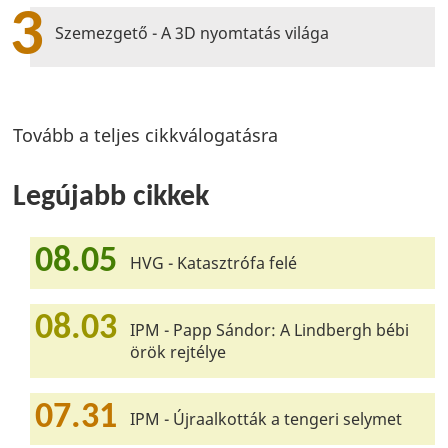
3
Szemezgető - A 3D nyomtatás világa
Tovább a teljes cikkválogatásra
Legújabb cikkek
08.05
HVG - Katasztrófa felé
08.03
IPM - Papp Sándor: A Lindbergh bébi
örök rejtélye
07.31
IPM - Újraalkották a tengeri selymet