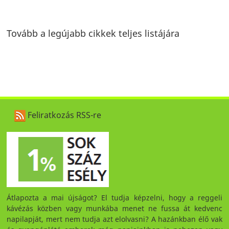
Tovább a legújabb cikkek teljes listájára
Feliratkozás RSS-re
Átlapozta a mai újságot? El tudja képzelni, hogy a reggeli
kávézás közben vagy munkába menet ne fussa át kedvenc
napilapját, mert nem tudja azt elolvasni? A hazánkban élő vak