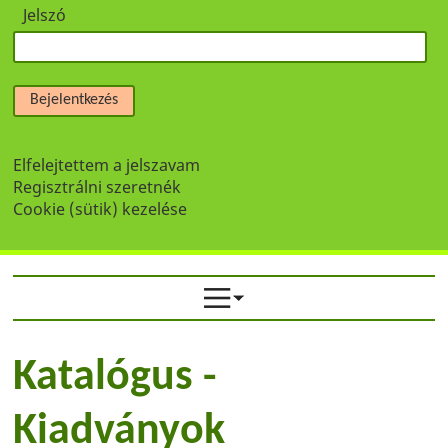
Jelszó
Bejelentkezés
Elfelejtettem a jelszavam
Regisztrálni szeretnék
Cookie (sütik) kezelése
Katalógus -
Kiadványok