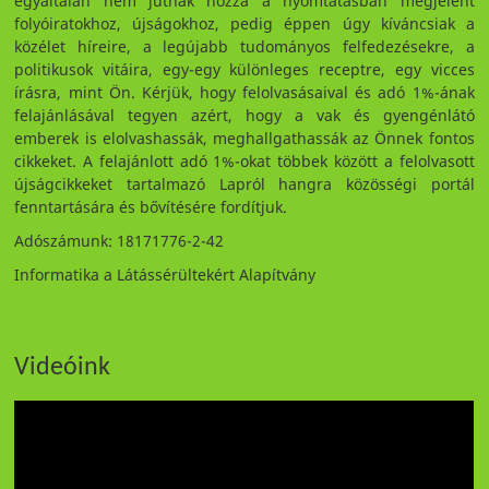
egyáltalán nem jutnak hozzá a nyomtatásban megjelent
folyóiratokhoz, újságokhoz, pedig éppen úgy kíváncsiak a
közélet híreire, a legújabb tudományos felfedezésekre, a
politikusok vitáira, egy-egy különleges receptre, egy vicces
írásra, mint Ön. Kérjük, hogy felolvasásaival és adó 1%-ának
felajánlásával tegyen azért, hogy a vak és gyengénlátó
emberek is elolvashassák, meghallgathassák az Önnek fontos
cikkeket. A felajánlott adó 1%-okat többek között a felolvasott
újságcikkeket tartalmazó Lapról hangra közösségi portál
fenntartására és bővítésére fordítjuk.
Adószámunk: 18171776-2-42
Informatika a Látássérültekért Alapítvány
Videóink