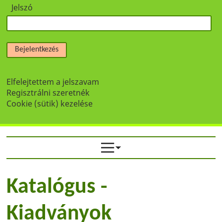
Jelszó
Bejelentkezés
Elfelejtettem a jelszavam
Regisztrálni szeretnék
Cookie (sütik) kezelése
Katalógus -
Kiadványok