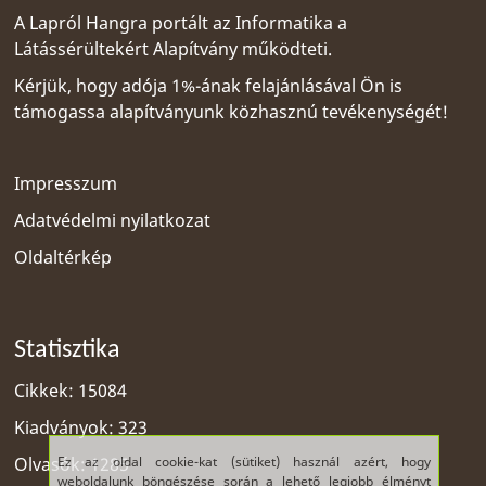
A Lapról Hangra portált az
Informatika a
Látássérültekért Alapítvány
működteti.
Kérjük, hogy adója 1%-ának felajánlásával Ön is
támogassa alapítványunk közhasznú tevékenységét!
Impresszum
Adatvédelmi nyilatkozat
Oldaltérkép
Statisztika
Cikkek: 15084
Kiadványok: 323
Ez az oldal cookie-kat (sütiket) használ azért, hogy
Olvasók: 1285
weboldalunk böngészése során a lehető legjobb élményt