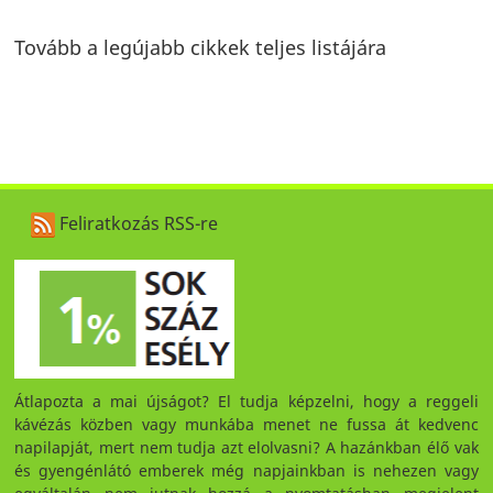
Tovább a legújabb cikkek teljes listájára
Feliratkozás RSS-re
Átlapozta a mai újságot? El tudja képzelni, hogy a reggeli
kávézás közben vagy munkába menet ne fussa át kedvenc
napilapját, mert nem tudja azt elolvasni? A hazánkban élő vak
és gyengénlátó emberek még napjainkban is nehezen vagy