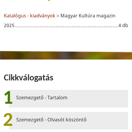
Katalógus - kiadványok
> Magyar Kultúra magazin
2025
4 db
Cikkválogatás
1
Szemezgető - Tartalom
2
Szemezgető - Olvasót köszöntő