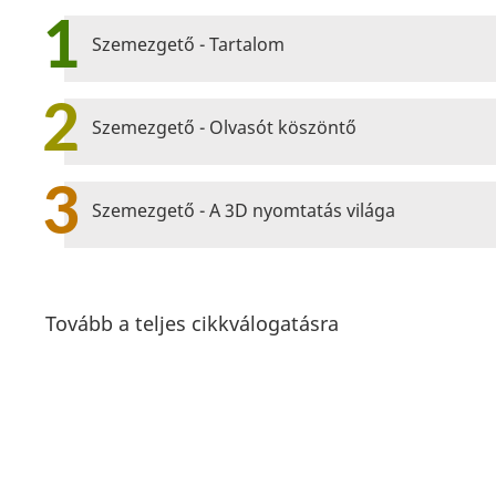
1
Szemezgető - Tartalom
2
Szemezgető - Olvasót köszöntő
3
Szemezgető - A 3D nyomtatás világa
Tovább a teljes cikkválogatásra