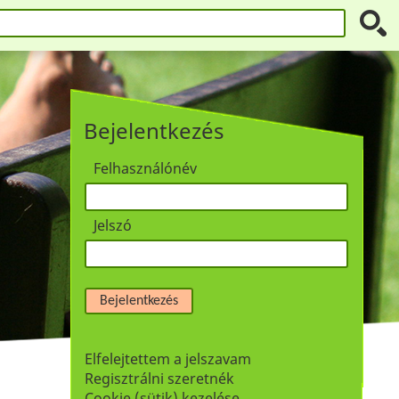
Bejelentkezés
Felhasználónév
Jelszó
Bejelentkezés
Elfelejtettem a jelszavam
Regisztrálni szeretnék
Cookie (sütik) kezelése