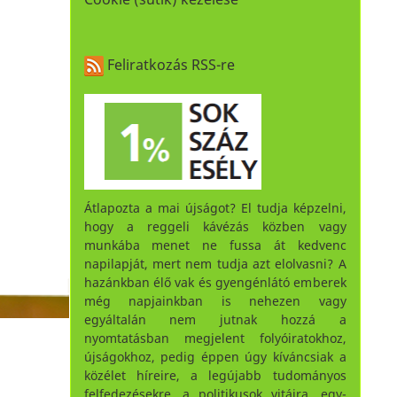
Feliratkozás RSS-re
Átlapozta a mai újságot? El tudja képzelni,
hogy a reggeli kávézás közben vagy
munkába menet ne fussa át kedvenc
napilapját, mert nem tudja azt elolvasni? A
hazánkban élő vak és gyengénlátó emberek
még napjainkban is nehezen vagy
egyáltalán nem jutnak hozzá a
nyomtatásban megjelent folyóiratokhoz,
újságokhoz, pedig éppen úgy kíváncsiak a
közélet híreire, a legújabb tudományos
felfedezésekre, a politikusok vitáira, egy-