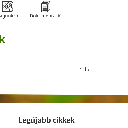
agunkról
Dokumentáció
k
1 db
Legújabb cikkek