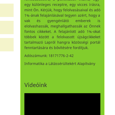
egy különleges receptre, egy vicces írásra,
mint Ön. Kérjük, hogy felolvasásaival és adó
1%-ának felajánlásával tegyen azért, hogy a
vak és gyengénlátó emberek is
elolvashassák, meghallgathassák az Önnek
fontos cikkeket. A felajánlott adó 1%-okat
többek között a felolvasott újságcikkeket
tartalmazó Lapról hangra közösségi portál
fenntartására és bővítésére fordítjuk.
Adószámunk: 18171776-2-42
Informatika a Látássérültekért Alapítvány
Videóink