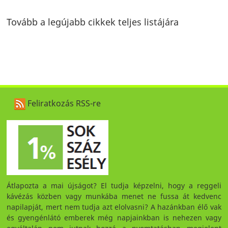
Tovább a legújabb cikkek teljes listájára
Feliratkozás RSS-re
Átlapozta a mai újságot? El tudja képzelni, hogy a reggeli
kávézás közben vagy munkába menet ne fussa át kedvenc
napilapját, mert nem tudja azt elolvasni? A hazánkban élő vak
és gyengénlátó emberek még napjainkban is nehezen vagy