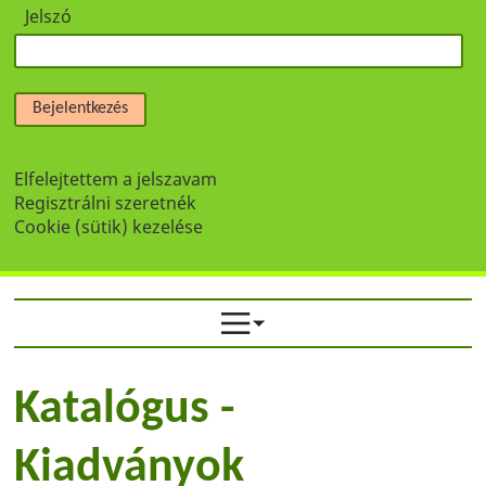
Jelszó
Bejelentkezés
Elfelejtettem a jelszavam
Regisztrálni szeretnék
Cookie (sütik) kezelése
Katalógus -
Kiadványok