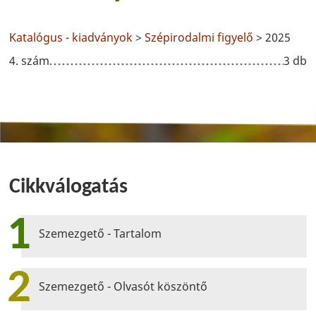
Katalógus - kiadványok
>
Szépirodalmi figyelő
> 2025
4. szám
3 db
Cikkválogatás
1
Szemezgető - Tartalom
2
Szemezgető - Olvasót köszöntő