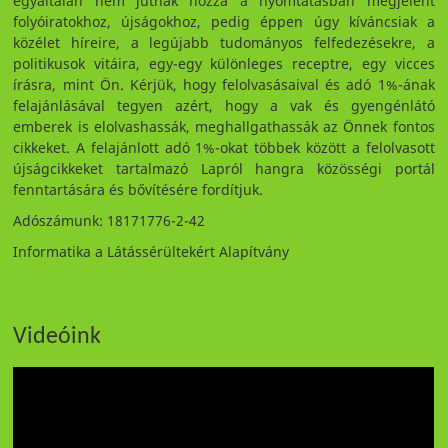
egyáltalán nem jutnak hozzá a nyomtatásban megjelent
folyóiratokhoz, újságokhoz, pedig éppen úgy kíváncsiak a
közélet híreire, a legújabb tudományos felfedezésekre, a
politikusok vitáira, egy-egy különleges receptre, egy vicces
írásra, mint Ön. Kérjük, hogy felolvasásaival és adó 1%-ának
felajánlásával tegyen azért, hogy a vak és gyengénlátó
emberek is elolvashassák, meghallgathassák az Önnek fontos
cikkeket. A felajánlott adó 1%-okat többek között a felolvasott
újságcikkeket tartalmazó Lapról hangra közösségi portál
fenntartására és bővítésére fordítjuk.
Adószámunk: 18171776-2-42
Informatika a Látássérültekért Alapítvány
Videóink