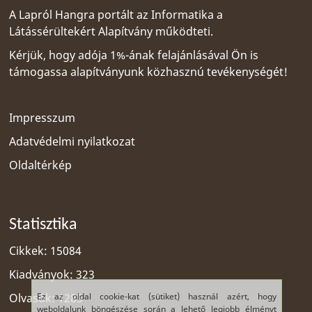
A Lapról Hangra portált az
Informatika a
Látássérültekért Alapítvány
működteti.
Kérjük, hogy adója 1%-ának felajánlásával Ön is
támogassa alapítványunk közhasznú tevékenységét!
Impresszum
Adatvédelmi nyilatkozat
Oldaltérkép
Statisztika
Cikkek: 15084
Kiadványok: 323
Ez az oldal cookie-kat (sütiket) használ azért, hogy
Olvasók: 1285
weboldalunk böngészése során a lehető legjobb élményt