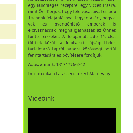
egy különleges receptre, egy vicces írásra,
mint Ön. Kérjük, hogy felolvasásaival és adó
1%-ának felajánlásával tegyen azért, hogy a
vak és gyengénlátó emberek is
elolvashassák, meghallgathassák az Önnek
fontos cikkeket. A felajánlott adó 1%-okat
többek között a felolvasott újságcikkeket
tartalmazó Lapról hangra közösségi portál
fenntartására és bővítésére fordítjuk.
Adószámunk: 18171776-2-42
Informatika a Látássérültekért Alapítvány
Videóink