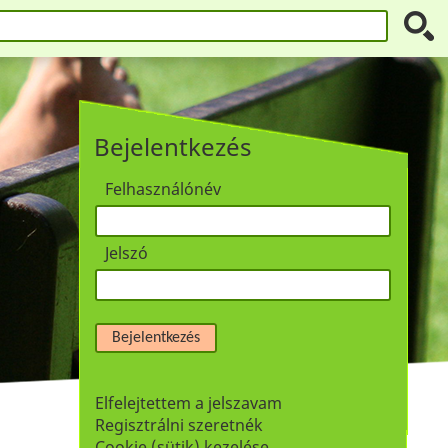
Bejelentkezés
Felhasználónév
Jelszó
Bejelentkezés
Elfelejtettem a jelszavam
Regisztrálni szeretnék
Cookie (sütik) kezelése