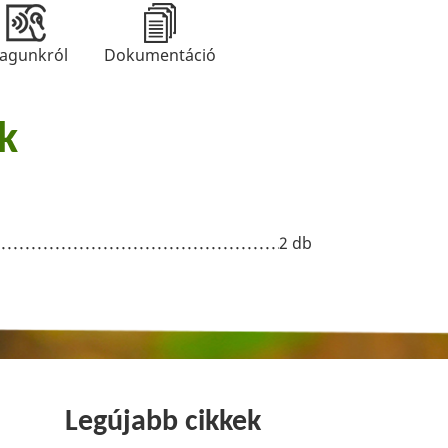
agunkról
Dokumentáció
k
2 db
Legújabb cikkek