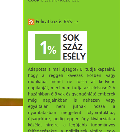
Feliratkozás RSS-re
Átlapozta a mai újságot? El tudja képzelni,
hogy a reggeli kávézás közben vagy
munkába menet ne fussa át kedvenc
napilapját, mert nem tudja azt elolvasni? A
hazánkban élő vak és gyengénlátó emberek
még napjainkban is nehezen vagy
egyáltalán nem jutnak hozzá a
nyomtatásban megjelent folyóiratokhoz,
újságokhoz, pedig éppen úgy kíváncsiak a
közélet híreire, a legújabb tudományos
felfedezésekre, a politikusok vitáira, egy-