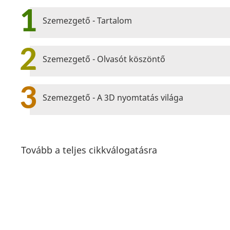
1
Szemezgető - Tartalom
2
Szemezgető - Olvasót köszöntő
3
Szemezgető - A 3D nyomtatás világa
Tovább a teljes cikkválogatásra