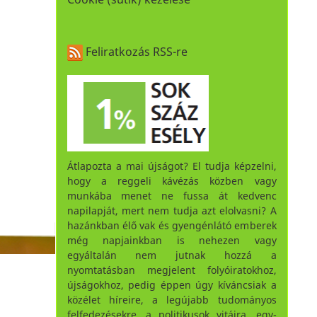
Feliratkozás RSS-re
Átlapozta a mai újságot? El tudja képzelni,
hogy a reggeli kávézás közben vagy
munkába menet ne fussa át kedvenc
napilapját, mert nem tudja azt elolvasni? A
hazánkban élő vak és gyengénlátó emberek
még napjainkban is nehezen vagy
egyáltalán nem jutnak hozzá a
nyomtatásban megjelent folyóiratokhoz,
újságokhoz, pedig éppen úgy kíváncsiak a
közélet híreire, a legújabb tudományos
felfedezésekre, a politikusok vitáira, egy-