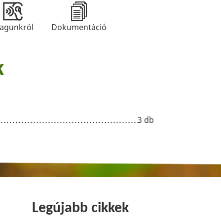
agunkról
Dokumentáció
k
3 db
Legújabb cikkek