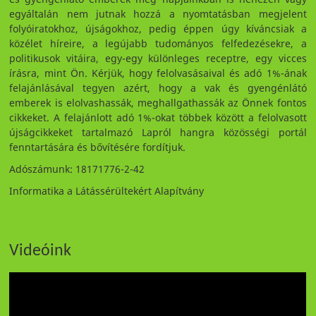
egyáltalán nem jutnak hozzá a nyomtatásban megjelent
folyóiratokhoz, újságokhoz, pedig éppen úgy kíváncsiak a
közélet híreire, a legújabb tudományos felfedezésekre, a
politikusok vitáira, egy-egy különleges receptre, egy vicces
írásra, mint Ön. Kérjük, hogy felolvasásaival és adó 1%-ának
felajánlásával tegyen azért, hogy a vak és gyengénlátó
emberek is elolvashassák, meghallgathassák az Önnek fontos
cikkeket. A felajánlott adó 1%-okat többek között a felolvasott
újságcikkeket tartalmazó Lapról hangra közösségi portál
fenntartására és bővítésére fordítjuk.
Adószámunk: 18171776-2-42
Informatika a Látássérültekért Alapítvány
Videóink