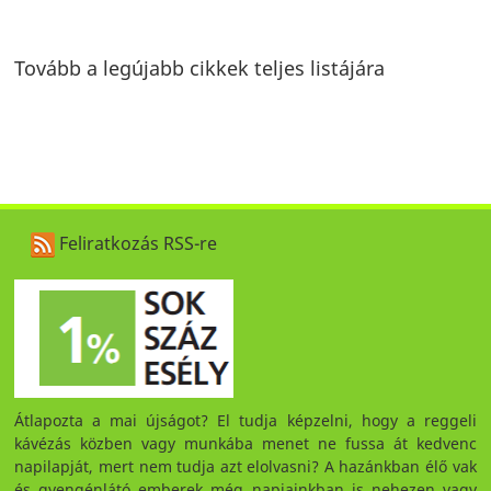
Tovább a legújabb cikkek teljes listájára
Feliratkozás RSS-re
Átlapozta a mai újságot? El tudja képzelni, hogy a reggeli
kávézás közben vagy munkába menet ne fussa át kedvenc
napilapját, mert nem tudja azt elolvasni? A hazánkban élő vak
és gyengénlátó emberek még napjainkban is nehezen vagy