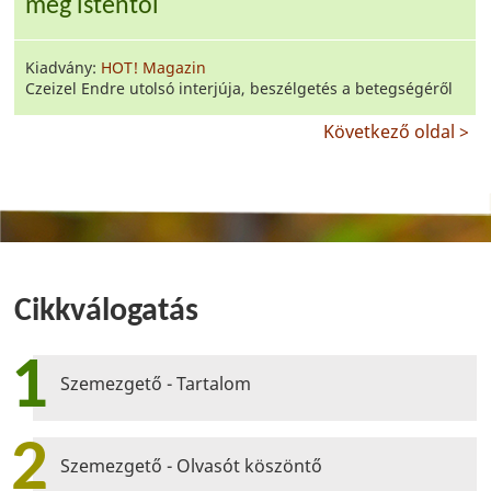
még istentől
Kiadvány:
HOT! Magazin
Czeizel Endre utolsó interjúja, beszélgetés a betegségéről
Következő oldal >
Cikkválogatás
1
Szemezgető - Tartalom
2
Szemezgető - Olvasót köszöntő