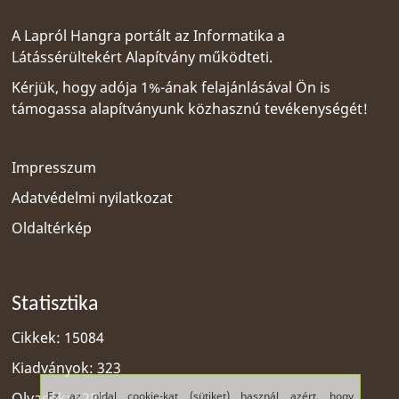
A Lapról Hangra portált az
Informatika a
Látássérültekért Alapítvány
működteti.
Kérjük, hogy adója 1%-ának felajánlásával Ön is
támogassa alapítványunk közhasznú tevékenységét!
Impresszum
Adatvédelmi nyilatkozat
Oldaltérkép
Statisztika
Cikkek: 15084
Kiadványok: 323
Ez az oldal cookie-kat (sütiket) használ azért, hogy
Olvasók: 1285