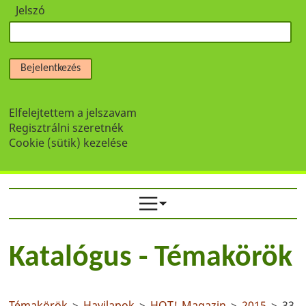
Jelszó
Bejelentkezés
Elfelejtettem a jelszavam
Regisztrálni szeretnék
Cookie (sütik) kezelése
Katalógus - Témakörök
Témakörök
>
Havilapok
>
HOT! Magazin
>
2015
> 33.