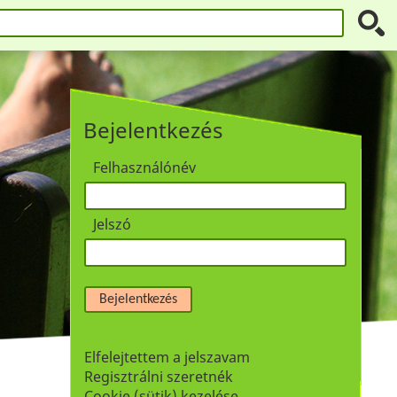
Bejelentkezés
Felhasználónév
Jelszó
Bejelentkezés
Elfelejtettem a jelszavam
Regisztrálni szeretnék
Cookie (sütik) kezelése