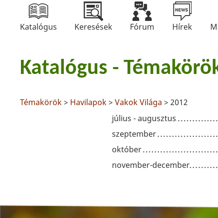
Katalógus
Keresések
Fórum
Hírek
M
Katalógus - Témakörö
Témakörök
>
Havilapok
>
Vakok Világa
> 2012
július - augusztus
szeptember
október
november-december