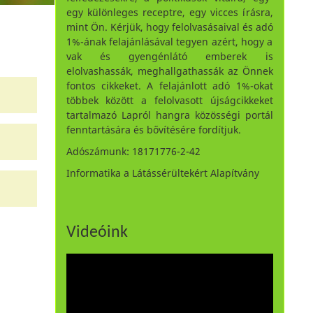
egy különleges receptre, egy vicces írásra,
mint Ön. Kérjük, hogy felolvasásaival és adó
1%-ának felajánlásával tegyen azért, hogy a
vak és gyengénlátó emberek is
elolvashassák, meghallgathassák az Önnek
fontos cikkeket. A felajánlott adó 1%-okat
többek között a felolvasott újságcikkeket
tartalmazó Lapról hangra közösségi portál
fenntartására és bővítésére fordítjuk.
Adószámunk: 18171776-2-42
Informatika a Látássérültekért Alapítvány
Videóink