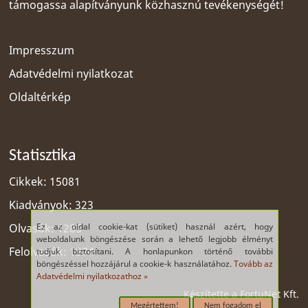
támogassa alapítványunk közhasznú tevékenységét!
Impresszum
Adatvédelmi nyilatkozat
Oldaltérkép
Statisztika
Cikkek: 15081
Kiadványok: 323
Ez az oldal cookie-kat (sütiket) használ azért, hogy
Olvasók: 1285
weboldalunk böngészése során a lehető legjobb élményt
Felolvasók: 1974
tudjuk biztosítani. A honlapunkon történő további
böngészéssel hozzájárul a cookie-k használatához.
Tovább az
Adatvédelmi nyilatkozathoz »
Készítette a
FortuNet Kft.
Megértettem!
Nem fogadom el