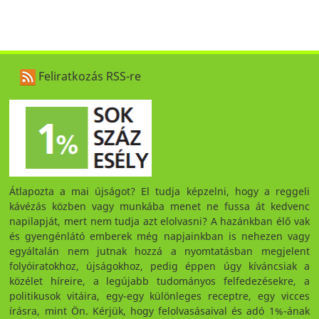
Feliratkozás RSS-re
Átlapozta a mai újságot? El tudja képzelni, hogy a reggeli
kávézás közben vagy munkába menet ne fussa át kedvenc
napilapját, mert nem tudja azt elolvasni? A hazánkban élő vak
és gyengénlátó emberek még napjainkban is nehezen vagy
egyáltalán nem jutnak hozzá a nyomtatásban megjelent
folyóiratokhoz, újságokhoz, pedig éppen úgy kíváncsiak a
közélet híreire, a legújabb tudományos felfedezésekre, a
politikusok vitáira, egy-egy különleges receptre, egy vicces
írásra, mint Ön. Kérjük, hogy felolvasásaival és adó 1%-ának