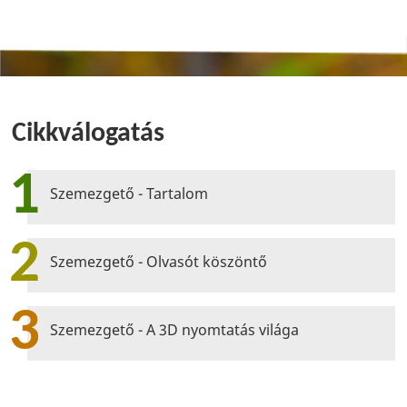
Cikkválogatás
1
Szemezgető - Tartalom
2
Szemezgető - Olvasót köszöntő
3
Szemezgető - A 3D nyomtatás világa