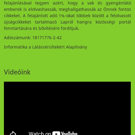
felajánlásával tegyen azért, hogy a vak és gyengénlátó
emberek is elolvashassák, meghallgathassák az Önnek fontos
cikkeket. A felajánlott adó 1%-okat többek között a felolvasott
újságcikkeket tartalmazó Lapról hangra közösségi portál
fenntartására és bővítésére fordítjuk.
Adószámunk: 18171776-2-42
Informatika a Látássérültekért Alapítvány
Videóink