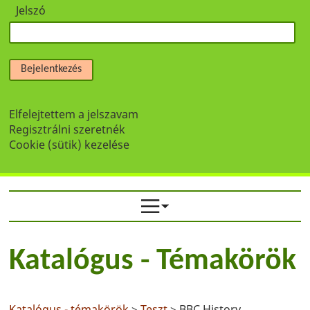
Jelszó
Bejelentkezés
Elfelejtettem a jelszavam
Regisztrálni szeretnék
Cookie (sütik) kezelése
Katalógus - Témakörök
Katalógus - témakörök
>
Teszt
> BBC History