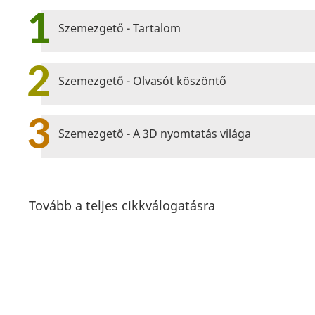
1
Szemezgető - Tartalom
2
Szemezgető - Olvasót köszöntő
3
Szemezgető - A 3D nyomtatás világa
Tovább a teljes cikkválogatásra