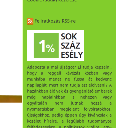
Feliratkozás RSS-re
Átlapozta a mai újságot? El tudja képzelni,
hogy a reggeli kávézás közben vagy
munkába menet ne fussa át kedvenc
napilapját, mert nem tudja azt elolvasni? A
hazánkban élő vak és gyengénlátó emberek
még napjainkban is nehezen vagy
egyáltalán nem jutnak hozzá a
nyomtatásban megjelent folyóiratokhoz,
újságokhoz, pedig éppen úgy kíváncsiak a
közélet híreire, a legújabb tudományos
felfedezésekre, a politikusok vitáira, egy-