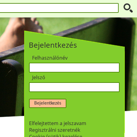
Bejelentkezés
Felhasználónév
Jelszó
Bejelentkezés
Elfelejtettem a jelszavam
Regisztrálni szeretnék
Cookie (sütik) kezelése