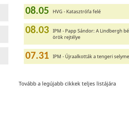
08.05
HVG - Katasztrófa felé
08.03
IPM - Papp Sándor: A Lindbergh bé
örök rejtélye
07.31
IPM - Újraalkották a tengeri selyme
Tovább a legújabb cikkek teljes listájára