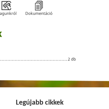
agunkról
Dokumentáció
k
2 db
Legújabb cikkek