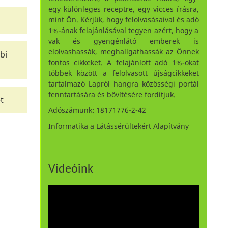
egy különleges receptre, egy vicces írásra,
mint Ön. Kérjük, hogy felolvasásaival és adó
1%-ának felajánlásával tegyen azért, hogy a
vak és gyengénlátó emberek is
elolvashassák, meghallgathassák az Önnek
bi
fontos cikkeket. A felajánlott adó 1%-okat
többek között a felolvasott újságcikkeket
tartalmazó Lapról hangra közösségi portál
fenntartására és bővítésére fordítjuk.
t
Adószámunk: 18171776-2-42
Informatika a Látássérültekért Alapítvány
Videóink