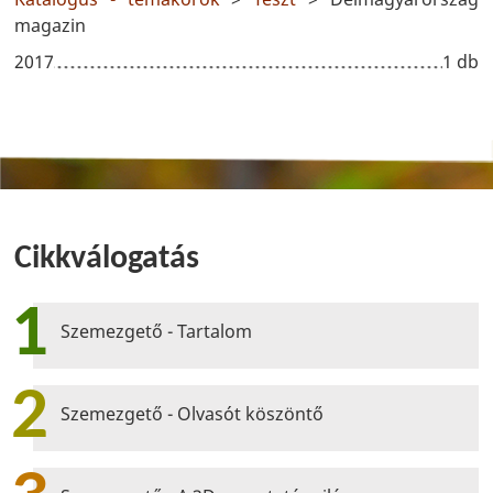
magazin
2017
1 db
Cikkválogatás
1
Szemezgető - Tartalom
2
Szemezgető - Olvasót köszöntő