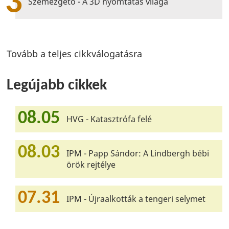
3
Szemezgető - A 3D nyomtatás világa
Tovább a teljes cikkválogatásra
Legújabb cikkek
08.05
HVG - Katasztrófa felé
08.03
IPM - Papp Sándor: A Lindbergh bébi
örök rejtélye
07.31
IPM - Újraalkották a tengeri selymet