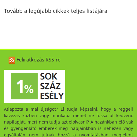
Tovább a legújabb cikkek teljes listájára
Feliratkozás RSS-re
Átlapozta a mai újságot? El tudja képzelni, hogy a reggeli
kávézás közben vagy munkába menet ne fussa át kedvenc
napilapját, mert nem tudja azt elolvasni? A hazánkban élő vak
és gyengénlátó emberek még napjainkban is nehezen vagy
egyáltalán nem jutnak hozzá a nyomtatásban megjelent