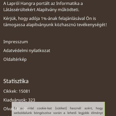
A Lapról Hangra portált az
Informatika a
Látássérültekért Alapítvány
működteti.
Kérjük, hogy adója 1%-ának felajánlásával Ön is
támogassa alapítványunk közhasznú tevékenységét!
Impresszum
Adatvédelmi nyilatkozat
Oldaltérkép
Statisztika
Cikkek: 15081
Kiadványok: 323
Ez az oldal cookie-kat (sütiket) használ azért, hogy
Olvasók: 1285
weboldalunk böngészése során a lehető legjobb élményt