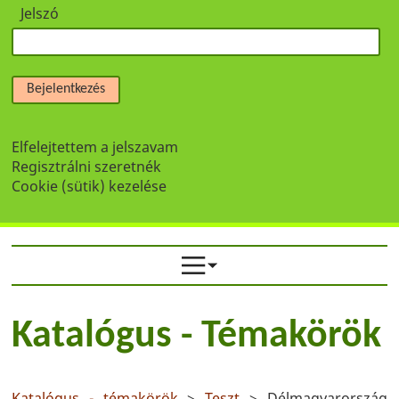
Jelszó
Bejelentkezés
Elfelejtettem a jelszavam
Regisztrálni szeretnék
Cookie (sütik) kezelése
Katalógus - Témakörök
Katalógus - témakörök
>
Teszt
> Délmagyarország