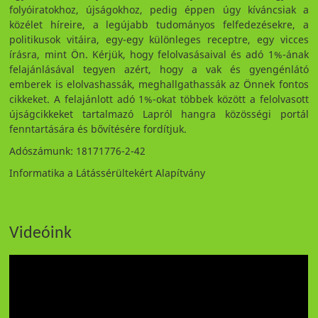
folyóiratokhoz, újságokhoz, pedig éppen úgy kíváncsiak a
közélet híreire, a legújabb tudományos felfedezésekre, a
politikusok vitáira, egy-egy különleges receptre, egy vicces
írásra, mint Ön. Kérjük, hogy felolvasásaival és adó 1%-ának
felajánlásával tegyen azért, hogy a vak és gyengénlátó
emberek is elolvashassák, meghallgathassák az Önnek fontos
cikkeket. A felajánlott adó 1%-okat többek között a felolvasott
újságcikkeket tartalmazó Lapról hangra közösségi portál
fenntartására és bővítésére fordítjuk.
Adószámunk: 18171776-2-42
Informatika a Látássérültekért Alapítvány
Videóink