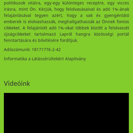
politikusok vitáira, egy-egy különleges receptre, egy vicces
írásra, mint Ön. Kérjük, hogy felolvasásaival és adó 1%-ának
felajánlásával tegyen azért, hogy a vak és gyengénlátó
emberek is elolvashassák, meghallgathassák az Önnek fontos
cikkeket. A felajánlott adó 1%-okat többek között a felolvasott
újságcikkeket tartalmazó Lapról hangra közösségi portál
fenntartására és bővítésére fordítjuk.
Adószámunk: 18171776-2-42
Informatika a Látássérültekért Alapítvány
Videóink