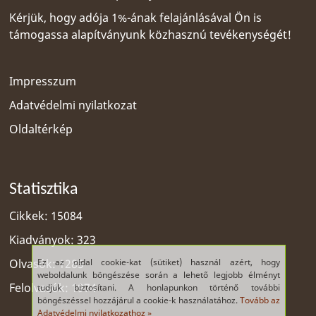
Kérjük, hogy adója 1%-ának felajánlásával Ön is
támogassa alapítványunk közhasznú tevékenységét!
Impresszum
Adatvédelmi nyilatkozat
Oldaltérkép
Statisztika
Cikkek: 15084
Kiadványok: 323
Ez az oldal cookie-kat (sütiket) használ azért, hogy
Olvasók: 1285
weboldalunk böngészése során a lehető legjobb élményt
Felolvasók: 1974
tudjuk biztosítani. A honlapunkon történő további
böngészéssel hozzájárul a cookie-k használatához.
Tovább az
Adatvédelmi nyilatkozathoz »