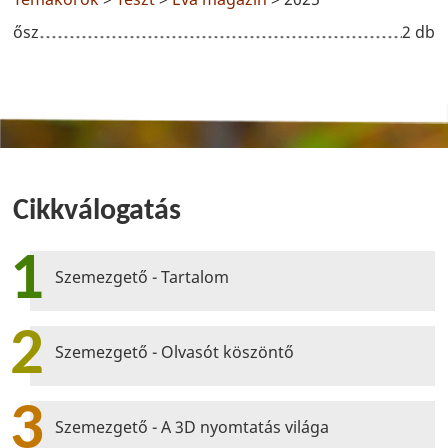
ősz
2 db
Cikkválogatás
1
Szemezgető - Tartalom
2
Szemezgető - Olvasót köszöntő
3
Szemezgető - A 3D nyomtatás világa