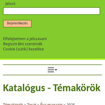
Jelszó
Bejelentkezés
Elfelejtettem a jelszavam
Regisztrálni szeretnék
Cookie (sütik) kezelése
Katalógus - Témakörök
Témakörök
>
Teszt
>
Éva magazin
> 2025