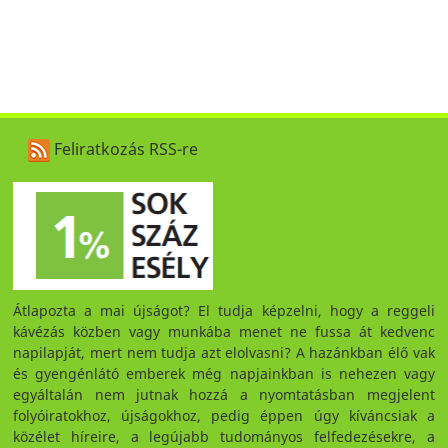
Feliratkozás RSS-re
Átlapozta a mai újságot? El tudja képzelni, hogy a reggeli
kávézás közben vagy munkába menet ne fussa át kedvenc
napilapját, mert nem tudja azt elolvasni? A hazánkban élő vak
és gyengénlátó emberek még napjainkban is nehezen vagy
egyáltalán nem jutnak hozzá a nyomtatásban megjelent
folyóiratokhoz, újságokhoz, pedig éppen úgy kíváncsiak a
közélet híreire, a legújabb tudományos felfedezésekre, a