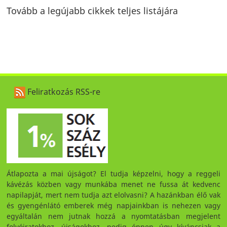
Tovább a legújabb cikkek teljes listájára
Feliratkozás RSS-re
Átlapozta a mai újságot? El tudja képzelni, hogy a reggeli
kávézás közben vagy munkába menet ne fussa át kedvenc
napilapját, mert nem tudja azt elolvasni? A hazánkban élő vak
és gyengénlátó emberek még napjainkban is nehezen vagy
egyáltalán nem jutnak hozzá a nyomtatásban megjelent
folyóiratokhoz, újságokhoz, pedig éppen úgy kíváncsiak a