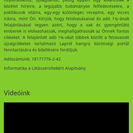
közélet híreire, a legújabb tudományos felfedezésekre, a
politikusok vitáira, egy-egy különleges receptre, egy vicces
írásra, mint Ön. Kérjük, hogy felolvasásaival és adó 1%-ának
felajánlásával tegyen azért, hogy a vak és gyengénlátó
emberek is elolvashassák, meghallgathassák az Önnek fontos
cikkeket. A felajánlott adó 1%-okat többek között a felolvasott
újságcikkeket tartalmazó Lapról hangra közösségi portál
fenntartására és bővítésére fordítjuk.
Adószámunk: 18171776-2-42
Informatika a Látássérültekért Alapítvány
Videóink