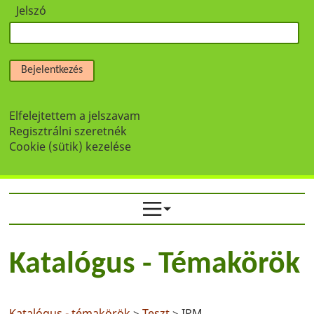
Jelszó
Bejelentkezés
Elfelejtettem a jelszavam
Regisztrálni szeretnék
Cookie (sütik) kezelése
Katalógus - Témakörök
Katalógus - témakörök
>
Teszt
> IPM