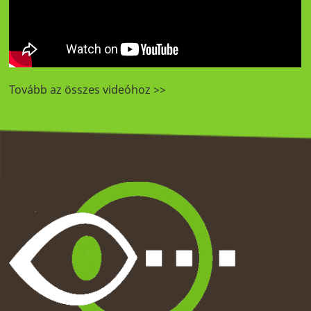
Tovább az összes videóhoz >>