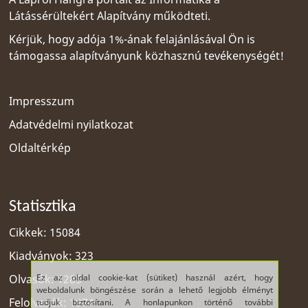
Látássérültekért Alapítvány
működteti.
Kérjük, hogy adója 1%-ának felajánlásával Ön is
támogassa alapítványunk közhasznú tevékenységét!
Impresszum
Adatvédelmi nyilatkozat
Oldaltérkép
Statisztika
Cikkek: 15084
Kiadványok: 323
Ez az oldal cookie-kat (sütiket) használ azért, hogy
Olvasók: 1285
weboldalunk böngészése során a lehető legjobb élményt
Felolvasók: 1974
tudjuk biztosítani. A honlapunkon történő további