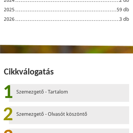
2024
2 db
2025
59 db
2026
3 db
Cikkválogatás
1
Szemezgető - Tartalom
2
Szemezgető - Olvasót köszöntő