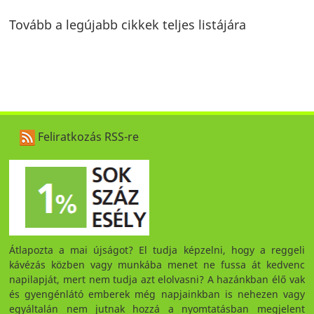
Tovább a legújabb cikkek teljes listájára
Feliratkozás RSS-re
Átlapozta a mai újságot? El tudja képzelni, hogy a reggeli
kávézás közben vagy munkába menet ne fussa át kedvenc
napilapját, mert nem tudja azt elolvasni? A hazánkban élő vak
és gyengénlátó emberek még napjainkban is nehezen vagy
egyáltalán nem jutnak hozzá a nyomtatásban megjelent