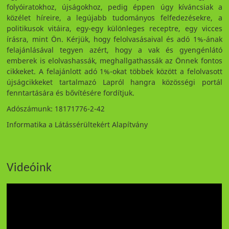
folyóiratokhoz, újságokhoz, pedig éppen úgy kíváncsiak a
közélet híreire, a legújabb tudományos felfedezésekre, a
politikusok vitáira, egy-egy különleges receptre, egy vicces
írásra, mint Ön. Kérjük, hogy felolvasásaival és adó 1%-ának
felajánlásával tegyen azért, hogy a vak és gyengénlátó
emberek is elolvashassák, meghallgathassák az Önnek fontos
cikkeket. A felajánlott adó 1%-okat többek között a felolvasott
újságcikkeket tartalmazó Lapról hangra közösségi portál
fenntartására és bővítésére fordítjuk.
Adószámunk: 18171776-2-42
Informatika a Látássérültekért Alapítvány
Videóink