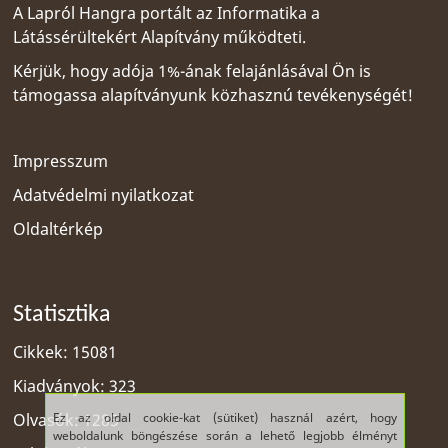
A Lapról Hangra portált az
Informatika a
Látássérültekért Alapítvány
működteti.
Kérjük, hogy adója 1%-ának felajánlásával Ön is
támogassa alapítványunk közhasznú tevékenységét!
Impresszum
Adatvédelmi nyilatkozat
Oldaltérkép
Statisztika
Cikkek: 15081
Kiadványok: 323
Ez az oldal cookie-kat (sütiket) használ azért, hogy
Olvasók: 1285
weboldalunk böngészése során a lehető legjobb élményt