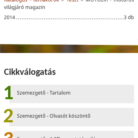
világjáró magazin
2014
3 db
Cikkválogatás
1
Szemezgető - Tartalom
2
Szemezgető - Olvasót köszöntő