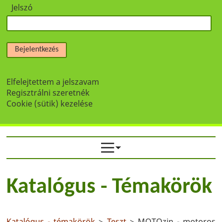
Jelszó
Bejelentkezés
Elfelejtettem a jelszavam
Regisztrálni szeretnék
Cookie (sütik) kezelése
Katalógus - Témakörök
Katalógus - témakörök
>
Teszt
> MOTOzin - motoros