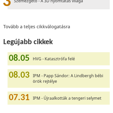
3
Szemezgető - A 3D nyomtatás világa
Tovább a teljes cikkválogatásra
Legújabb cikkek
08.05
HVG - Katasztrófa felé
08.03
IPM - Papp Sándor: A Lindbergh bébi
örök rejtélye
07.31
IPM - Újraalkották a tengeri selymet