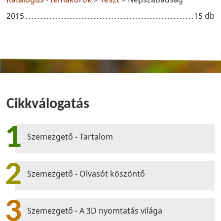
2015
15 db
Cikkválogatás
1
Szemezgető - Tartalom
2
Szemezgető - Olvasót köszöntő
3
Szemezgető - A 3D nyomtatás világa