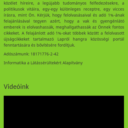
közélet híreire, a legújabb tudományos felfedezésekre, a
politikusok vitáira, egy-egy különleges receptre, egy vicces
írásra, mint Ön. Kérjük, hogy felolvasásaival és adó 1%-ának
felajánlásával tegyen azért, hogy a vak és gyengénlátó
emberek is elolvashassák, meghallgathassák az Önnek fontos
cikkeket. A felajánlott adó 1%-okat többek között a felolvasott
újságcikkeket tartalmazó Lapról hangra közösségi portál
fenntartására és bővítésére fordítjuk.
Adószámunk: 18171776-2-42
Informatika a Látássérültekért Alapítvány
Videóink