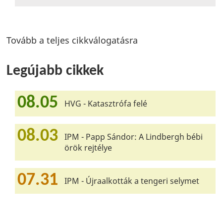
Tovább a teljes cikkválogatásra
Legújabb cikkek
08.05
HVG - Katasztrófa felé
08.03
IPM - Papp Sándor: A Lindbergh bébi
örök rejtélye
07.31
IPM - Újraalkották a tengeri selymet