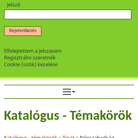
Jelszó
Bejelentkezés
Elfelejtettem a jelszavam
Regisztrálni szeretnék
Cookie (sütik) kezelése
Katalógus - Témakörök
Katalógus - témakörök
>
Teszt
> Népszabadság