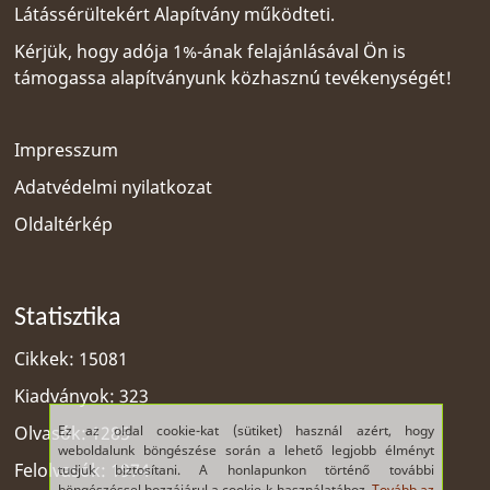
Látássérültekért Alapítvány
működteti.
Kérjük, hogy adója 1%-ának felajánlásával Ön is
támogassa alapítványunk közhasznú tevékenységét!
Impresszum
Adatvédelmi nyilatkozat
Oldaltérkép
Statisztika
Cikkek: 15081
Kiadványok: 323
Ez az oldal cookie-kat (sütiket) használ azért, hogy
Olvasók: 1285
weboldalunk böngészése során a lehető legjobb élményt
Felolvasók: 1974
tudjuk biztosítani. A honlapunkon történő további
böngészéssel hozzájárul a cookie-k használatához.
Tovább az