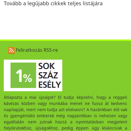
Tovább a legújabb cikkek teljes listájára
Feliratkozás RSS-re
Átlapozta a mai újságot? El tudja képzelni, hogy a reggeli
kávézás közben vagy munkába menet ne fussa át kedvenc
napilapját, mert nem tudja azt elolvasni? A hazánkban élő vak
és gyengénlátó emberek még napjainkban is nehezen vagy
egyáltalán nem jutnak hozzá a nyomtatásban megjelent
folyóiratokhoz, újságokhoz, pedig éppen úgy kíváncsiak a