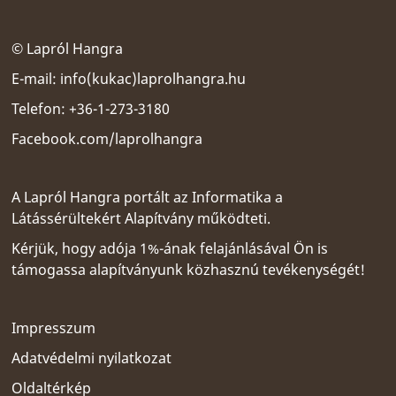
© Lapról Hangra
E-mail:
info(kukac)laprolhangra.hu
Telefon: +36-1-273-3180
Facebook.com/laprolhangra
A Lapról Hangra portált az
Informatika a
Látássérültekért Alapítvány
működteti.
Kérjük, hogy adója 1%-ának felajánlásával Ön is
támogassa alapítványunk közhasznú tevékenységét!
Impresszum
Adatvédelmi nyilatkozat
Oldaltérkép