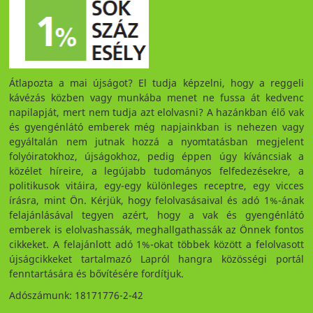
Átlapozta a mai újságot? El tudja képzelni, hogy a reggeli
kávézás közben vagy munkába menet ne fussa át kedvenc
napilapját, mert nem tudja azt elolvasni? A hazánkban élő vak
és gyengénlátó emberek még napjainkban is nehezen vagy
egyáltalán nem jutnak hozzá a nyomtatásban megjelent
folyóiratokhoz, újságokhoz, pedig éppen úgy kíváncsiak a
közélet híreire, a legújabb tudományos felfedezésekre, a
politikusok vitáira, egy-egy különleges receptre, egy vicces
írásra, mint Ön. Kérjük, hogy felolvasásaival és adó 1%-ának
felajánlásával tegyen azért, hogy a vak és gyengénlátó
emberek is elolvashassák, meghallgathassák az Önnek fontos
cikkeket. A felajánlott adó 1%-okat többek között a felolvasott
újságcikkeket tartalmazó Lapról hangra közösségi portál
fenntartására és bővítésére fordítjuk.
Adószámunk: 18171776-2-42