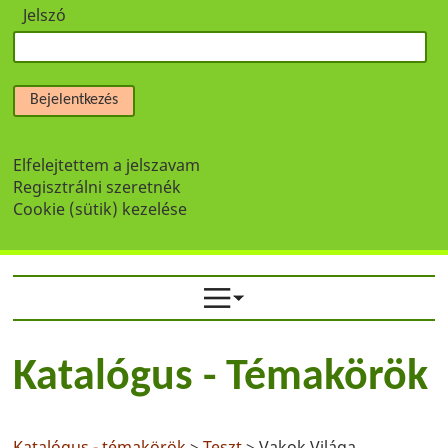
Jelszó
Bejelentkezés
Elfelejtettem a jelszavam
Regisztrálni szeretnék
Cookie (sütik) kezelése
Katalógus - Témakörök
Katalógus - témakörök
>
Teszt
> Vakok Világa