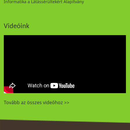
Informatika a Látássérültekért Alapítvány
Videóink
Tovább az összes videóhoz >>