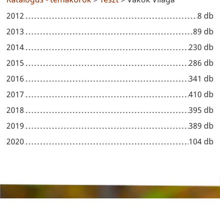
2012
8 db
2013
89 db
2014
230 db
2015
286 db
2016
341 db
2017
410 db
2018
395 db
2019
389 db
2020
104 db